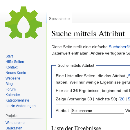
Spezialseite
Suche mittels Attribut
Zur
Zur
Diese Seite stellt eine einfache
Suchoberfl
Navigation
Suche
Datenwert enthalten. Andere verfügbare S
Start
springen
springen
Hilfe-Seiten
Suche mittels Attribut
Kontakt
Neues Konto
Eine Liste aller Seiten, die das Attribut „
Webseite
haben. Weil nur wenige Ergebnisse gefu
Blog
Forum
Hier sind
26
Ergebnisse, beginnend mi
Kalender
Zeige (vorherige 50 | nächste 50) (
20
|
Kategorienliste
Letzte Änderungen
Attribut:
We
Projekte
Windturbine
Liste der Ergebnisse
Baukasten