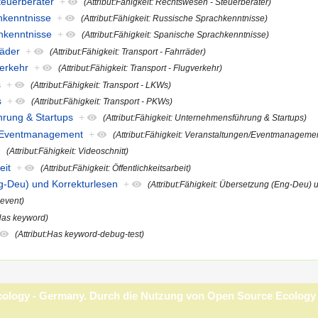
teuerberater
+
(Attribut:Fähigkeit: Rechtswesen - Steuerberater)
chkenntnisse
+
(Attribut:Fähigkeit: Russische Sprachkenntnisse)
chkenntnisse
+
(Attribut:Fähigkeit: Spanische Sprachkenntnisse)
räder
+
(Attribut:Fähigkeit: Transport - Fahrräder)
verkehr
+
(Attribut:Fähigkeit: Transport - Flugverkehr)
s
+
(Attribut:Fähigkeit: Transport - LKWs)
s
+
(Attribut:Fähigkeit: Transport - PKWs)
hrung & Startups
+
(Attribut:Fähigkeit: Unternehmensführung & Startups)
en/Eventmanagement
+
(Attribut:Fähigkeit: Veranstaltungen/Eventmanageme
(Attribut:Fähigkeit: Videoschnitt)
eit
+
(Attribut:Fähigkeit: Öffentlichkeitsarbeit)
ng-Deu) und Korrekturlesen
+
(Attribut:Fähigkeit: Übersetzung (Eng-Deu) 
 event)
:Has keyword)
(Attribut:Has keyword-debug-test)
Germany
Haftungsausschluss
Entwickler
Statistiken
Stellungnahme zu Cookie
Ecology - Germany. Durch die Nutzung von Open Source Ecology -