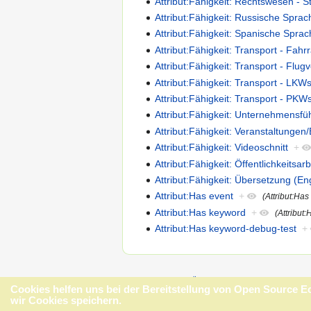
Attribut:Fähigkeit: Rechtswesen - S
Attribut:Fähigkeit: Russische Spra
Attribut:Fähigkeit: Spanische Spra
Attribut:Fähigkeit: Transport - Fahr
Attribut:Fähigkeit: Transport - Flug
Attribut:Fähigkeit: Transport - LKW
Attribut:Fähigkeit: Transport - PKW
Attribut:Fähigkeit: Unternehmensfü
Attribut:Fähigkeit: Veranstaltung
Attribut:Fähigkeit: Videoschnitt
+
Attribut:Fähigkeit: Öffentlichkeitsarb
Attribut:Fähigkeit: Übersetzung (E
Attribut:Has event
+
(Attribut:Has
Attribut:Has keyword
+
(Attribut
Attribut:Has keyword-debug-test
+
Datenschutz
Über Open Source Ecology - 
Cookies helfen uns bei der Bereitstellung von Open Source 
wir Cookies speichern.