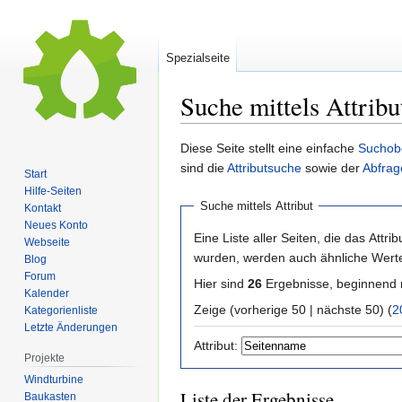
Spezialseite
Suche mittels Attribu
Zur
Zur
Diese Seite stellt eine einfache
Suchob
Navigation
Suche
sind die
Attributsuche
sowie der
Abfrag
Start
springen
springen
Hilfe-Seiten
Suche mittels Attribut
Kontakt
Neues Konto
Eine Liste aller Seiten, die das Attribu
Webseite
wurden, werden auch ähnliche Werte 
Blog
Forum
Hier sind
26
Ergebnisse, beginnend
Kalender
Zeige (vorherige 50 | nächste 50) (
2
Kategorienliste
Letzte Änderungen
Attribut:
Projekte
Windturbine
Liste der Ergebnisse
Baukasten