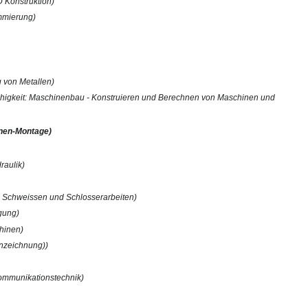
D Konstruktion)
ammierung)
g von Metallen)
Fähigkeit: Maschinenbau - Konstruieren und Berechnen von Maschinen und
inen-Montage)
raulik)
 - Schweissen und Schlosserarbeiten)
igung)
hinen)
nnzeichnung))
Kommunikationstechnik)