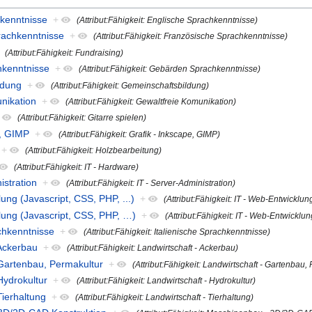
hkenntnisse
+
(Attribut:Fähigkeit: Englische Sprachkenntnisse)
prachkenntnisse
+
(Attribut:Fähigkeit: Französische Sprachkenntnisse)
(Attribut:Fähigkeit: Fundraising)
hkenntnisse
+
(Attribut:Fähigkeit: Gebärden Sprachkenntnisse)
ldung
+
(Attribut:Fähigkeit: Gemeinschaftsbildung)
unikation
+
(Attribut:Fähigkeit: Gewaltfreie Komunikation)
(Attribut:Fähigkeit: Gitarre spielen)
e, GIMP
+
(Attribut:Fähigkeit: Grafik - Inkscape, GIMP)
+
(Attribut:Fähigkeit: Holzbearbeitung)
(Attribut:Fähigkeit: IT - Hardware)
istration
+
(Attribut:Fähigkeit: IT - Server-Administration)
lung (Javascript, CSS, PHP, ...)
+
(Attribut:Fähigkeit: IT - Web-Entwicklung
klung (Javascript, CSS, PHP, …)
+
(Attribut:Fähigkeit: IT - Web-Entwicklu
achkenntnisse
+
(Attribut:Fähigkeit: Italienische Sprachkenntnisse)
 Ackerbau
+
(Attribut:Fähigkeit: Landwirtschaft - Ackerbau)
- Gartenbau, Permakultur
+
(Attribut:Fähigkeit: Landwirtschaft - Gartenbau,
 Hydrokultur
+
(Attribut:Fähigkeit: Landwirtschaft - Hydrokultur)
Tierhaltung
+
(Attribut:Fähigkeit: Landwirtschaft - Tierhaltung)