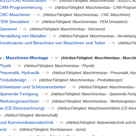
- 3D/2D-CAD Konstruktion
+
(Attribut:Fähigkeit: Maschinenbau - 3D/2D-CA
 - CAM-Programmierung
+
(Attribut:Fähigkeit: Maschinenbau - CAM-Progr
- CNC-Maschinen
+
(Attribut:Fähigkeit: Maschinenbau - CNC-Maschinen)
 FEM Simulation
+
(Attribut:Fähigkeit: Maschinenbau - FEM Simulation)
Giesserei
+
(Attribut:Fähigkeit: Maschinenbau - Giesserei)
Herstellung von Metallen
+
(Attribut:Fähigkeit: Maschinenbau - Herstellun
- Konstruieren und Berechnen von Maschinen und Teilen
+
(Attribut:
au - Maschinen-Montage
+
(Attribut:Fähigkeit: Maschinenbau - Masch
Physik
+
(Attribut:Fähigkeit: Maschinenbau - Physik)
 Pneumatik, Hydraulik
+
(Attribut:Fähigkeit: Maschinenbau - Pneumatik, Hyd
 Produktdesign
+
(Attribut:Fähigkeit: Maschinenbau - Produktdesign)
 Schweissen und Schlosserarbeiten
+
(Attribut:Fähigkeit: Maschinenbau
- Spanende Fertigung
+
(Attribut:Fähigkeit: Maschinenbau - Spanende Fert
 - Werkzeugmaschinen
+
(Attribut:Fähigkeit: Maschinenbau - Werkzeugmasc
inie (CE-Kennzeichnung)
+
(Attribut:Fähigkeit: Maschinenrichtlinie (CE-Ke
(Attribut:Fähigkeit: Mentorschaft)
k und Kommunikationstechnik
+
(Attribut:Fähigkeit: Netzwerktechnik und 
rist
+
(Attribut:Fähigkeit: Rechtswesen - Jurist)