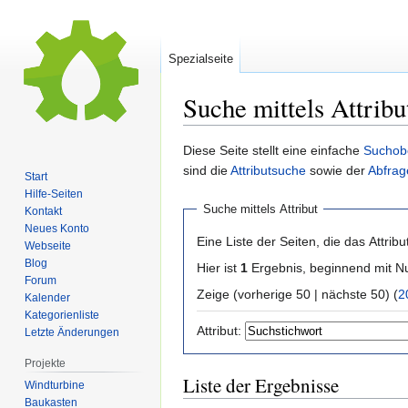
Spezialseite
Suche mittels Attribu
Zur
Zur
Diese Seite stellt eine einfache
Suchob
Navigation
Suche
sind die
Attributsuche
sowie der
Abfrag
Start
springen
springen
Hilfe-Seiten
Suche mittels Attribut
Kontakt
Neues Konto
Eine Liste der Seiten, die das Attribut
Webseite
Blog
Hier ist
1
Ergebnis, beginnend mit
Forum
Zeige (vorherige 50 | nächste 50) (
2
Kalender
Kategorienliste
Attribut:
Letzte Änderungen
Projekte
Liste der Ergebnisse
Windturbine
Baukasten