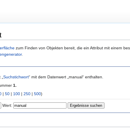
t
erfläche
zum Finden von Objekten bereit, die ein Attribut mit einem b
engenerator
.
 „
Suchstichwort
“ mit dem Datenwert „manual“ enthalten.
 Nummer
1.
0
|
50
|
100
|
250
|
500
)
Wert: