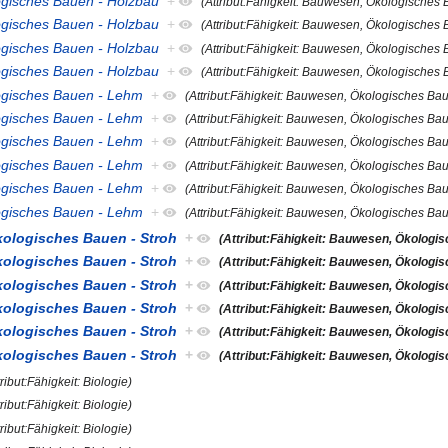
logisches Bauen - Holzbau
+
(Attribut:Fähigkeit: Bauwesen, Ökologisches
logisches Bauen - Holzbau
+
(Attribut:Fähigkeit: Bauwesen, Ökologisches
logisches Bauen - Holzbau
+
(Attribut:Fähigkeit: Bauwesen, Ökologisches
logisches Bauen - Holzbau
+
(Attribut:Fähigkeit: Bauwesen, Ökologisches
logisches Bauen - Lehm
+
(Attribut:Fähigkeit: Bauwesen, Ökologisches Ba
logisches Bauen - Lehm
+
(Attribut:Fähigkeit: Bauwesen, Ökologisches Ba
logisches Bauen - Lehm
+
(Attribut:Fähigkeit: Bauwesen, Ökologisches Ba
logisches Bauen - Lehm
+
(Attribut:Fähigkeit: Bauwesen, Ökologisches Ba
logisches Bauen - Lehm
+
(Attribut:Fähigkeit: Bauwesen, Ökologisches Ba
logisches Bauen - Lehm
+
(Attribut:Fähigkeit: Bauwesen, Ökologisches Ba
kologisches Bauen - Stroh
+
(Attribut:Fähigkeit: Bauwesen, Ökologis
kologisches Bauen - Stroh
+
(Attribut:Fähigkeit: Bauwesen, Ökologis
kologisches Bauen - Stroh
+
(Attribut:Fähigkeit: Bauwesen, Ökologis
kologisches Bauen - Stroh
+
(Attribut:Fähigkeit: Bauwesen, Ökologis
kologisches Bauen - Stroh
+
(Attribut:Fähigkeit: Bauwesen, Ökologis
kologisches Bauen - Stroh
+
(Attribut:Fähigkeit: Bauwesen, Ökologis
tribut:Fähigkeit: Biologie)
tribut:Fähigkeit: Biologie)
tribut:Fähigkeit: Biologie)