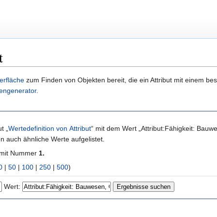
t
erfläche
zum Finden von Objekten bereit, die ein Attribut mit einem b
engenerator
.
t „
Wertedefinition von Attribut
“ mit dem Wert „Attribut:Fähigkeit: Bau
 auch ähnliche Werte aufgelistet.
 mit Nummer
1.
0
|
50
|
100
|
250
|
500
)
Wert: