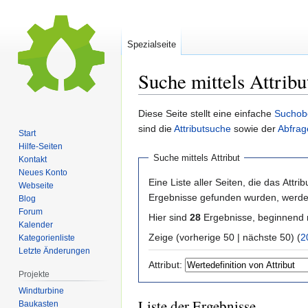
Spezialseite
Suche mittels Attribu
Zur
Zur
Diese Seite stellt eine einfache
Suchob
Navigation
Suche
sind die
Attributsuche
sowie der
Abfrag
Start
springen
springen
Hilfe-Seiten
Suche mittels Attribut
Kontakt
Neues Konto
Eine Liste aller Seiten, die das Attribu
Webseite
Ergebnisse gefunden wurden, werden
Blog
Forum
Hier sind
28
Ergebnisse, beginnend
Kalender
Zeige (vorherige 50 | nächste 50) (
2
Kategorienliste
Letzte Änderungen
Attribut:
Projekte
Windturbine
Liste der Ergebnisse
Baukasten