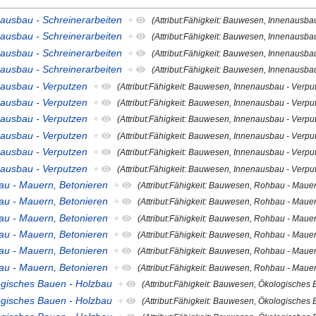
nausbau - Schreinerarbeiten
+
(Attribut:Fähigkeit: Bauwesen, Innenausba
nausbau - Schreinerarbeiten
+
(Attribut:Fähigkeit: Bauwesen, Innenausba
nausbau - Schreinerarbeiten
+
(Attribut:Fähigkeit: Bauwesen, Innenausba
nausbau - Schreinerarbeiten
+
(Attribut:Fähigkeit: Bauwesen, Innenausba
nausbau - Verputzen
+
(Attribut:Fähigkeit: Bauwesen, Innenausbau - Verpu
nausbau - Verputzen
+
(Attribut:Fähigkeit: Bauwesen, Innenausbau - Verpu
nausbau - Verputzen
+
(Attribut:Fähigkeit: Bauwesen, Innenausbau - Verpu
nausbau - Verputzen
+
(Attribut:Fähigkeit: Bauwesen, Innenausbau - Verpu
nausbau - Verputzen
+
(Attribut:Fähigkeit: Bauwesen, Innenausbau - Verpu
nausbau - Verputzen
+
(Attribut:Fähigkeit: Bauwesen, Innenausbau - Verpu
bau - Mauern, Betonieren
+
(Attribut:Fähigkeit: Bauwesen, Rohbau - Mauer
bau - Mauern, Betonieren
+
(Attribut:Fähigkeit: Bauwesen, Rohbau - Mauer
bau - Mauern, Betonieren
+
(Attribut:Fähigkeit: Bauwesen, Rohbau - Mauer
bau - Mauern, Betonieren
+
(Attribut:Fähigkeit: Bauwesen, Rohbau - Mauer
bau - Mauern, Betonieren
+
(Attribut:Fähigkeit: Bauwesen, Rohbau - Mauer
bau - Mauern, Betonieren
+
(Attribut:Fähigkeit: Bauwesen, Rohbau - Mauer
logisches Bauen - Holzbau
+
(Attribut:Fähigkeit: Bauwesen, Ökologisches
logisches Bauen - Holzbau
+
(Attribut:Fähigkeit: Bauwesen, Ökologisches