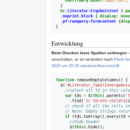
overflow-y
:
unset
!important
;
}
hr
.
Literatur-Ergebnistext
{
pa
.
noprint
.
block
{
display
:
none
.
pf-runquery-formcontent
{
disp
}
Entwicklung
Beim Drucken leere Spalten verbergen
–
umschalten, er ist verändert nach
Pauls An
2020 um 20:20 stackoverflow.com)
:
function
removeEmptyColumns
()
{
$
(
'#Literatur_Tabellenergebnis
//select all td in this colu
var
tds
=
$
(
this
).
parents
(
't
.
find
(
`tr td:nth-child(
${
i
// check if all the cells in
// Note: Empty strings retur
if
(
tds
.
toArray
().
every
(
td
=
//hide header
$
(
this
).
hide
();