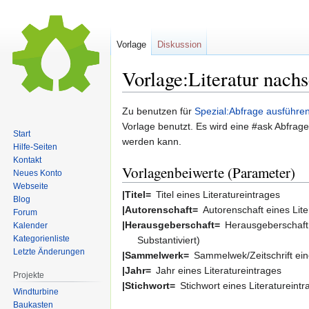
Vorlage
Diskussion
Vorlage:Literatur nach
Zur
Zur
Zu benutzen für
Spezial:Abfrage ausführen
Navigation
Suche
Vorlage benutzt. Es wird eine #ask Abfrage
Start
springen
springen
werden kann.
Hilfe-Seiten
Kontakt
Vorlagenbeiwerte (Parameter)
Neues Konto
Webseite
|Titel=
Titel eines Literatureintrages
Blog
|Autorenschaft=
Autorenschaft eines Lite
Forum
|Herausgeberschaft=
Herausgeberschaft 
Kalender
Kategorienliste
Substantiviert)
Letzte Änderungen
|Sammelwerk=
Sammelwek/Zeitschrift ein
|Jahr=
Jahr eines Literatureintrages
Projekte
|Stichwort=
Stichwort eines Literatureint
Windturbine
Baukasten