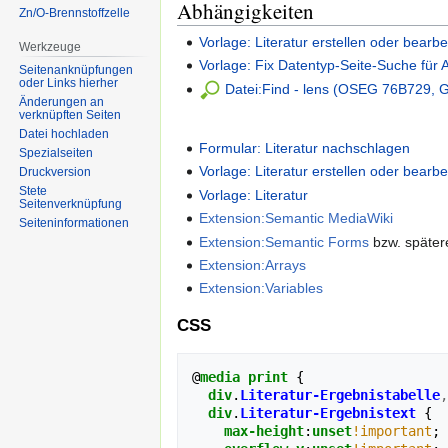
Abhängigkeiten
Zn/O-Brennstoffzelle
Vorlage: Literatur erstellen oder bearbe
Werkzeuge
Vorlage: Fix Datentyp-Seite-Suche für A
Seitenanknüpfungen
oder Links hierher
Datei:Find - lens (OSEG 76B729, Gr
Änderungen an
verknüpften Seiten
Datei hochladen
Formular: Literatur nachschlagen
Spezialseiten
Vorlage: Literatur erstellen oder bearbe
Druckversion
Stete
Vorlage: Literatur
Seitenverknüpfung
Extension:Semantic MediaWiki
Seiten­informationen
Extension:Semantic Forms
bzw. später
Extension:Arrays
Extension:Variables
CSS
@
media
print
{
div
.
Literatur-Ergebnistabelle
,
div
.
Literatur-Ergebnistext
{
max-height
:
unset
!important
;