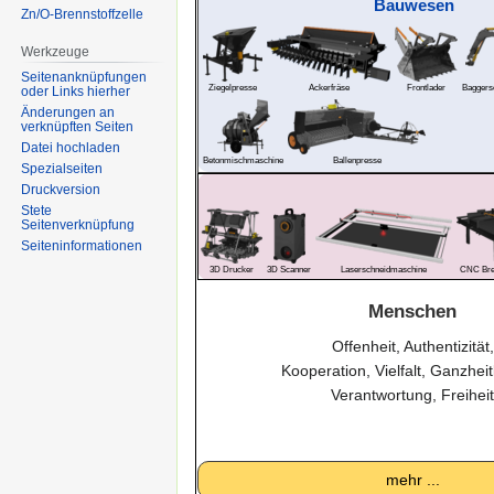
Bauwesen
Zn/O-Brennstoffzelle
Werkzeuge
Seitenanknüpfungen
Ziegelpresse
Ackerfräse
Frontlader
Baggers
oder Links hierher
Änderungen an
verknüpften Seiten
Datei hochladen
Betonmischmaschine
Ballenpresse
Spezialseiten
Druckversion
Stete
Seitenverknüpfung
Seiten­informationen
3D Drucker
3D Scanner
Laserschneidmaschine
CNC Bren
Menschen
Offenheit, Authentizität,
Kooperation, Vielfalt, Ganzheitl
Verantwortung, Freiheit
mehr ...