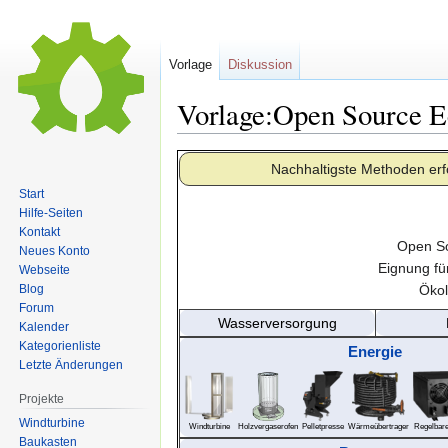
Vorlage
Diskussion
Vorlage:Open Source 
Zur
Zur
Nachhaltigste Methoden erfo
Navigation
Suche
Start
springen
springen
Hilfe-Seiten
Kontakt
Open So
Neues Konto
Eignung für
Webseite
Blog
Ökol
Forum
Wasserversorgung
Kalender
Kategorienliste
Energie
Letzte Änderungen
Projekte
Windturbine
Windturbine
Holzvergaserofen
Pelletpresse
Wärmeübertrager
Regelbare
Baukasten