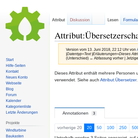
Attribut
Diskussion
Lesen
Formula
Attribut:Übersetzerscha
Version vom 13. Juni 2018, 22:12 Uhr von
|Datentyp=Text |Erläuterungen=Dieses Attr
(Unterschied) ← Abfassung vorher | Jetzig
Start
Hilfe-Seiten
Kontakt
Zur
Zur
Dieses Attribut enthält mehrere Personen u
Neues Konto
Navigation
Suche
verwendet. Siehe auch
Attribut:Übersetzer
.
Webseite
springen
springen
Blog
Forum
Kalender
Kategorienliste
Letzte Änderungen
Annotationen
3
Projekte
vorherige 20
20
50
100
250
50
Windturbine
Baukasten
Unterhalb werden 3 Seiten angezeigt, auf d