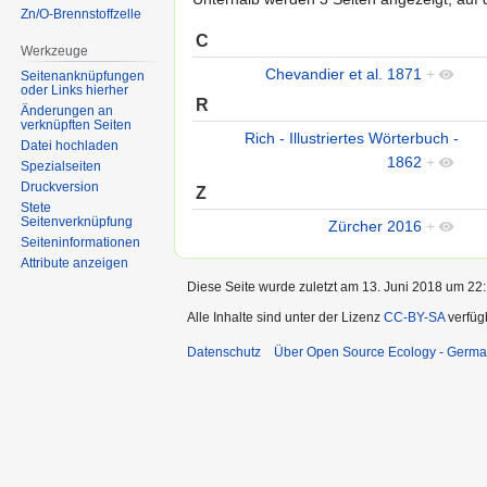
Zn/O-Brennstoffzelle
C
Werkzeuge
Chevandier et al. 1871
+
Seitenanknüpfungen
oder Links hierher
R
Änderungen an
verknüpften Seiten
Rich - Illustriertes Wörterbuch -
Datei hochladen
1862
+
Spezialseiten
Druckversion
Z
Stete
Seitenverknüpfung
Zürcher 2016
+
Seiten­informationen
Attribute anzeigen
Diese Seite wurde zuletzt am 13. Juni 2018 um 22:
Alle Inhalte sind unter der Lizenz
CC-BY-SA
verfüg
Datenschutz
Über Open Source Ecology - Germ