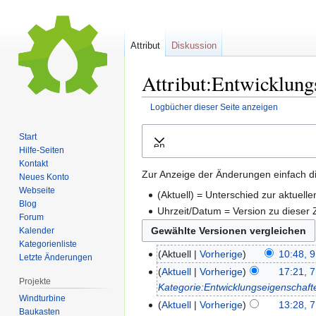
Attribut
Diskussion
Attribut:Entwicklung
Logbücher dieser Seite anzeigen
Zur
Zur
Start
Ausklappen
Navigation
Suche
Hilfe-Seiten
springen
springen
Kontakt
Zur Anzeige der Änderungen einfach di
Neues Konto
Webseite
(Aktuell) = Unterschied zur aktuell
Blog
Uhrzeit/Datum = Version zu dieser
Forum
Kalender
Kategorienliste
Aktuell
Vorherige
10:48, 9
Letzte Änderungen
Aktuell
Vorherige
17:21, 7
Projekte
Kategorie:Entwicklungseigenschaft
Windturbine
Aktuell
Vorherige
13:28, 7
Baukasten