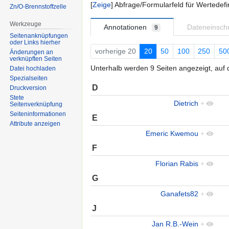
Zeige
Abfrage/Formularfeld für Wertedefi
Zn/O-Brennstoffzelle
Werkzeuge
Annotationen
Dateneinsc
9
Seitenanknüpfungen
oder Links hierher
vorherige 20
20
50
100
250
50
Änderungen an
verknüpften Seiten
Unterhalb werden 9 Seiten angezeigt, auf d
Datei hochladen
Spezialseiten
D
Druckversion
Stete
Dietrich
+
Seitenverknüpfung
Seiten­informationen
E
Attribute anzeigen
Emeric Kwemou
+
F
Florian Rabis
+
G
Ganafets82
+
J
Jan R.B.-Wein
+