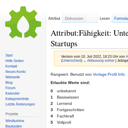
Attribut
Diskussion
Lesen
Formula
Attribut:Fähigkeit: U
Startups
Start
Version vom 10. Juli 2022, 18:23 Uhr von
A
(
Unterschied
)
← Abfassung vorher
| Jetzig
Hilfe-Seiten
Kontakt
Neues Konto
Zur
Zur
Rangwert. Benutzt von
Vorlage:Profil Info
.
Webseite
Navigation
Suche
Erlaubte Werte sind:
Blog
springen
springen
Forum
0
unbekannt
Kalender
1
Basiswissen
Kategorienliste
2
Lernend
Letzte Änderungen
3
Fortgeschritten
Projekte
4
Fachkraft
Windturbine
5
Vollprofi
Baukasten