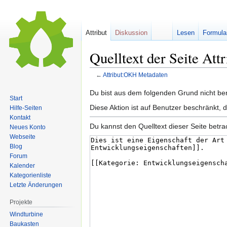
Attribut
Diskussion
Lesen
Formula
Quelltext der Seite At
←
Attribut:OKH Metadaten
Zur
Zur
Du bist aus dem folgenden Grund nicht bere
Start
Navigation
Suche
Diese Aktion ist auf Benutzer beschränkt, 
Hilfe-Seiten
springen
springen
Kontakt
Du kannst den Quelltext dieser Seite betr
Neues Konto
Webseite
Blog
Forum
Kalender
Kategorienliste
Letzte Änderungen
Projekte
Windturbine
Baukasten