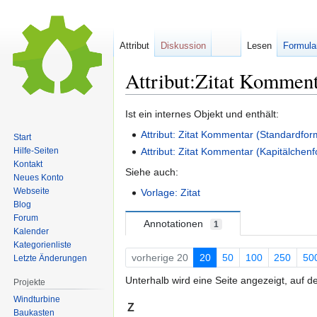
Attribut
Diskussion
Lesen
Formula
Attribut:Zitat Komment
Zur
Zur
Ist ein internes Objekt und enthält:
Navigation
Suche
Attribut: Zitat Kommentar (Standardfor
Start
springen
springen
Hilfe-Seiten
Attribut: Zitat Kommentar (Kapitälchen
Kontakt
Siehe auch:
Neues Konto
Webseite
Vorlage: Zitat
Blog
Forum
Annotationen
1
Kalender
Kategorienliste
vorherige 20
20
50
100
250
50
Letzte Änderungen
Unterhalb wird eine Seite angezeigt, auf d
Projekte
Windturbine
Z
Baukasten