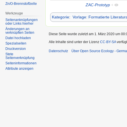
Zn/O-Brennstoffzelle
ZAC-Prototyp
+
Werkzeuge
Kategorie
:
Vorlage: Formatierte Literatu
Seitenanknüpfungen
oder Links hierher
Änderungen an
verknüpften Seiten
Diese Seite wurde zuletzt am 1. März 2020 um 00:0
Datei hochladen
Alle Inhalte sind unter der Lizenz
CC-BY-SA
verfüg
Spezialseiten
Druckversion
Datenschutz
Über Open Source Ecology - Germ
Stete
Seitenverknüpfung
Seiten­informationen
Attribute anzeigen