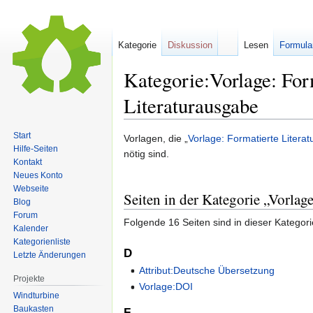
Kategorie
Diskussion
Lesen
Formula
Kategorie:Vorlage: For
Literaturausgabe
Start
Zur
Zur
Vorlagen, die „
Vorlage: Formatierte Litera
Hilfe-Seiten
Navigation
Suche
nötig sind.
Kontakt
springen
springen
Neues Konto
Webseite
Seiten in der Kategorie „Vorlag
Blog
Forum
Folgende 16 Seiten sind in dieser Kategor
Kalender
Kategorienliste
D
Letzte Änderungen
Attribut:Deutsche Übersetzung
Projekte
Vorlage:DOI
Windturbine
Baukasten
F