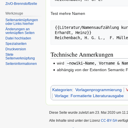
Zn/O-Brennstoffzelle
Test mehre Namen
Werkzeuge
Seitenanknüpfungen
oder Links hierher
{{Literatur/Namensaufzählung kur
Änderungen an
Erhardt, Heinz}}

verknüpften Seiten
Reichenbach,
 H.
 G.
 L., 
 F. Mülle
Datei hochladen
Spezialseiten
Druckversion
Technische Anmerkungen
Stete
Seitenverknüpfung
wird
~nowiki~Name, Vorname & Na
Seiten­informationen
abhängig von der Extention Semantic 
Kategorien
:
Vorlagenprogrammierung
V
Vorlage: Formatierte Literaturausgabe
Diese Seite wurde zuletzt am 23. Mai 2020 um 11:2
Alle Inhalte sind unter der Lizenz
CC-BY-SA
verfüg