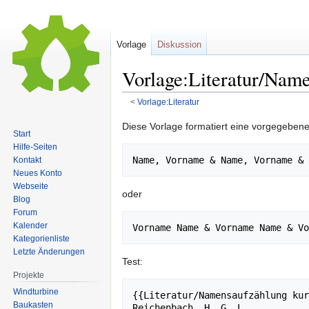
Vorlage
Diskussion
Vorlage:Literatur/Nam
<
Vorlage:Literatur
Zur
Zur
Diese Vorlage formatiert eine vorgegebene
Start
Navigation
Suche
Hilfe-Seiten
springen
springen
Kontakt
Neues Konto
Webseite
oder
Blog
Forum
Kalender
Kategorienliste
Letzte Änderungen
Test:
Projekte
Windturbine
{{Literatur/Namensaufzählung kur
Baukasten
Reichenbach,
 H.
 G.