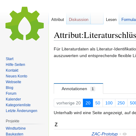
Attribut
Diskussion
Lesen
Formula
Attribut:Literaturschlüs
Zur
Zur
Für Literaturdaten als Literatur-Identifikat
Navigation
Suche
auszuwerten und entsprechende flexible Lit
Start
springen
springen
Hilfe-Seiten
Kontakt
Neues Konto
Webseite
Blog
Annotationen
1
Forum
Kalender
vorherige 20
20
50
100
250
50
Kategorienliste
Letzte Änderungen
Unterhalb wird eine Seite angezeigt, auf d
Projekte
Z
Windturbine
ZAC-Prototyp
+
Baukasten