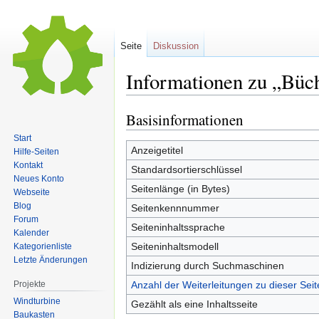
Seite
Diskussion
Informationen zu „Büc
Basisinformationen
Zur
Zur
Navigation
Suche
Start
springen
springen
Anzeigetitel
Hilfe-Seiten
Kontakt
Standardsortierschlüssel
Neues Konto
Seitenlänge (in Bytes)
Webseite
Blog
Seitenkennnummer
Forum
Seiteninhaltssprache
Kalender
Seiteninhaltsmodell
Kategorienliste
Letzte Änderungen
Indizierung durch Suchmaschinen
Projekte
Anzahl der Weiterleitungen zu dieser Seit
Windturbine
Gezählt als eine Inhaltsseite
Baukasten