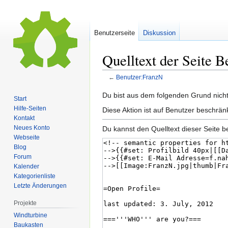
Benutzerseite
Diskussion
Quelltext der Seite 
←
Benutzer:FranzN
Zur
Zur
Du bist aus dem folgenden Grund nicht 
Start
Navigation
Suche
Hilfe-Seiten
Diese Aktion ist auf Benutzer beschrän
springen
springen
Kontakt
Neues Konto
Du kannst den Quelltext dieser Seite b
Webseite
Blog
Forum
Kalender
Kategorienliste
Letzte Änderungen
Projekte
Windturbine
Baukasten