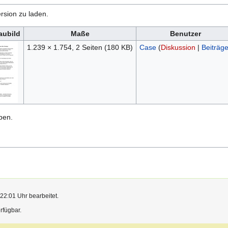
rsion zu laden.
aubild
Maße
Benutzer
1.239 × 1.754, 2 Seiten
(180 KB)
Case
(
Diskussion
|
Beiträg
ben.
22:01 Uhr bearbeitet.
rfügbar.
Germany
Haftungsausschluss
Entwickler
Statistiken
Stellungnahme zu Cookie