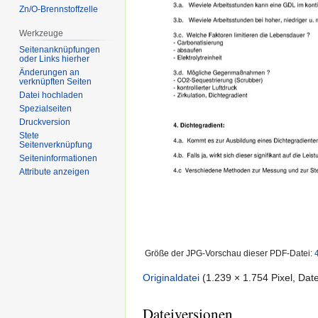
Zn/O-Brennstoffzelle
Werkzeuge
Seitenanknüpfungen
oder Links hierher
Änderungen an
verknüpften Seiten
Datei hochladen
Spezialseiten
Druckversion
Stete
Seitenverknüpfung
Seiten­informationen
Attribute anzeigen
Größe der JPG-Vorschau dieser PDF-Datei:
Originaldatei
‎
(1.239 × 1.754 Pixel, Da
Dateiversionen