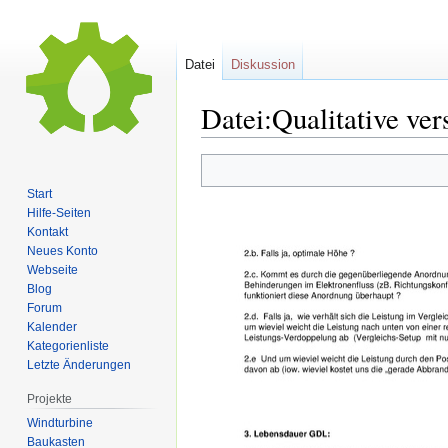
Datei
Diskussion
Datei:Qualitative ve
Zur
Zur
Start
Navigation
Suche
Hilfe-Seiten
springen
springen
Kontakt
Neues Konto
Webseite
Blog
Forum
Kalender
Kategorienliste
Letzte Änderungen
Projekte
Windturbine
Baukasten