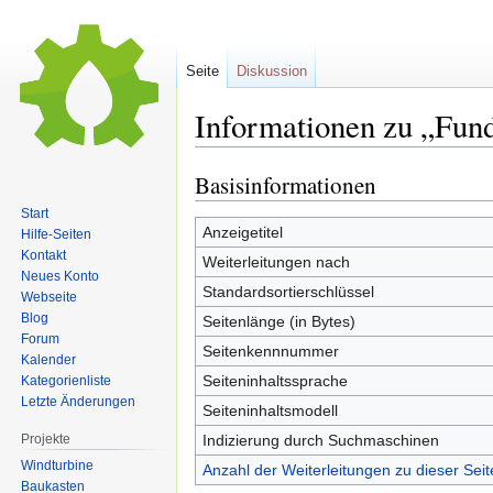
Seite
Diskussion
Informationen zu „Fund
Basisinformationen
Zur
Zur
Navigation
Suche
Start
springen
springen
Anzeigetitel
Hilfe-Seiten
Kontakt
Weiterleitungen nach
Neues Konto
Standardsortierschlüssel
Webseite
Blog
Seitenlänge (in Bytes)
Forum
Seitenkennnummer
Kalender
Seiteninhaltssprache
Kategorienliste
Letzte Änderungen
Seiteninhaltsmodell
Projekte
Indizierung durch Suchmaschinen
Windturbine
Anzahl der Weiterleitungen zu dieser Seit
Baukasten