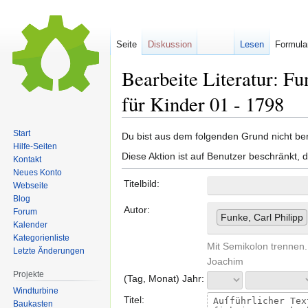
Seite
Diskussion
Lesen
Formula
Bearbeite Literatur: Fu
für Kinder 01 - 1798
Start
Zur
Zur
Du bist aus dem folgenden Grund nicht bere
Hilfe-Seiten
Navigation
Suche
Diese Aktion ist auf Benutzer beschränkt, 
Kontakt
springen
springen
Neues Konto
Titelbild:
Webseite
Blog
Autor:
Forum
Funke, Carl Philipp
Kalender
Kategorienliste
Mit Semikolon trennen.
Letzte Änderungen
Joachim
Projekte
(Tag, Monat) Jahr:
Windturbine
Titel:
Baukasten