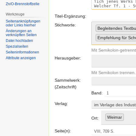
Zn/O-Brennstoffzelle
Werkzeuge
Titel-Ergänzung:
Seitenanknüpfungen
Stichworte:
oder Links hierher
Begleitendes Textb
Änderungen an
verknüpften Seiten
Empfehlung für Sch
Datei hochladen
Spezialseiten
Mit Semikolon-getrennt
Seiten­informationen
Herausgeber:
Attribute anzeigen
Mit Semikolon trennen.
Sammelwerk:
(Zeitschrift)
Band:
Verlag:
im Verlage des Indust
Weimar
Ort:
Seite(n):