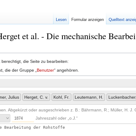
Lesen
Formular anzeigen
Quelltext anze
Herget et al. - Die mechanische Bearbe
berechtigt, die Seite zu bearbeiten:
kt, die der Gruppe „
Benutzer
“ angehören.
ner, Julius
Herget, C. v.
Kohl, Fr.
Leutemann, H.
Luckenbacher,
nen. Abgekürzt oder ausgeschrieben z. B.: Bährmann, R.; Müller, H. J
Jahreszahl oder „o.J.“