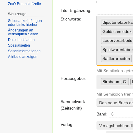
Zn/O-Brennstoffzelle
Titel-Ergänzung:
Werkzeuge
Stichworte:
Seitenanknüpfungen
Bijouteriefabrika
oder Links hierher
Änderungen an
Goldschmiedeku
verknüpften Seiten
Datei hochladen
Lederverarbeit
Spezialseiten
Spielwarenfabri
Seiten­informationen
Attribute anzeigen
Sattlerarbeiten
Mit Semikolon-getr
Herausgeber:
Birnbaum, C.
Mit Semikolon trenn
Sammelwerk:
Das neue Buch der
(Zeitschrift)
Band:
Verlag:
Verlagsbuchhandl