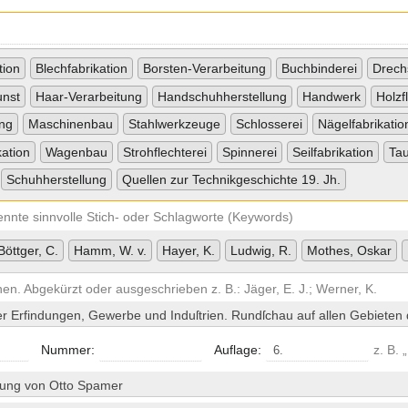
tion
Blechfabrikation
Borsten-Verarbeitung
Buchbinderei
Drech
nst
Haar-Verarbeitung
Handschuhherstellung
Handwerk
Holzf
ung
Maschinenbau
Stahlwerkzeuge
Schlosserei
Nägelfabrikatio
kation
Wagenbau
Strohflechterei
Spinnerei
Seilfabrikation
Tau
Schuhherstellung
Quellen zur Technikgeschichte 19. Jh.
ennte sinnvolle Stich- oder Schlagworte (Keywords)
Böttger, C.
Hamm, W. v.
Hayer, K.
Ludwig, R.
Mothes, Oskar
en. Abgekürzt oder ausgeschrieben z. B.: Jäger, E. J.; Werner, K.
 Erfindungen, Gewerbe und Induſtrien. Rundſchau auf allen Gebieten d
Nummer:
Auflage:
z. B. 
ung von Otto Spamer