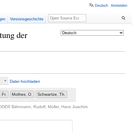
Deutsch
Anmelden
Suche
igen
Versionsgeschichte
itung der
Datei hochladen
 Fr.
Mothes, O.
Schwartze, Th.
. ODER Bährmann, Rudolf; Müller, Hans Joachim