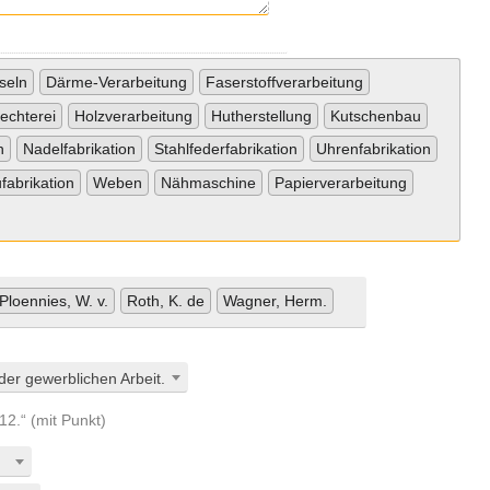
seln
Därme-Verarbeitung
Faserstoffverarbeitung
lechterei
Holzverarbeitung
Hutherstellung
Kutschenbau
n
Nadelfabrikation
Stahlfederfabrikation
Uhrenfabrikation
fabrikation
Weben
Nähmaschine
Papierverarbeitung
Ploennies, W. v.
Roth, K. de
Wagner, Herm.
er gewerblichen Arbeit.
„12.“ (mit Punkt)