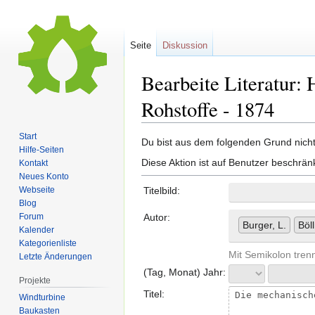
Seite
Diskussion
Bearbeite Literatur: 
Rohstoffe - 1874
Start
Zur
Zur
Du bist aus dem folgenden Grund nicht 
Hilfe-Seiten
Navigation
Suche
Diese Aktion ist auf Benutzer beschrän
Kontakt
springen
springen
Neues Konto
Webseite
Titelbild:
Blog
Forum
Autor:
Burger, L.
Böll
Kalender
Kategorienliste
Mit Semikolon tren
Letzte Änderungen
(Tag, Monat) Jahr:
Projekte
Titel:
Windturbine
Baukasten