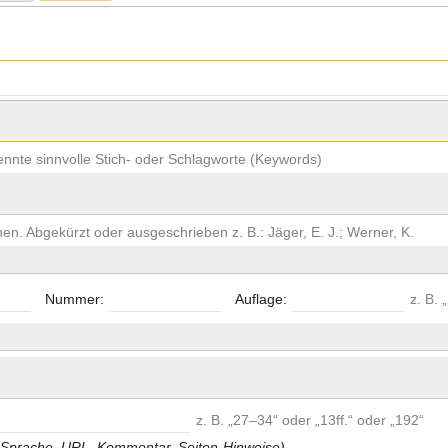
ennte sinnvolle Stich- oder Schlagworte (Keywords)
en. Abgekürzt oder ausgeschrieben z. B.: Jäger, E. J.; Werner, K.
Nummer:
Auflage:
z. B. 
z. B. „27–34“ oder „13ff.“ oder „192“
N, Sprache, URL, Kommentar, Seiten-Hinweise) …