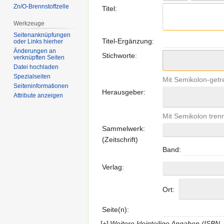
Zn/O-Brennstoffzelle
Titel:
Werkzeuge
Seitenanknüpfungen
Titel-Ergänzung:
oder Links hierher
Änderungen an
Stichworte:
verknüpften Seiten
Datei hochladen
Spezialseiten
Mit Semikolon-getr
Seiten­informationen
Herausgeber:
Attribute anzeigen
Mit Semikolon trenn
Sammelwerk:
(Zeitschrift)
Band:
Verlag:
Ort:
Seite(n):
+
Weitere kleinteilige Angaben (ISB