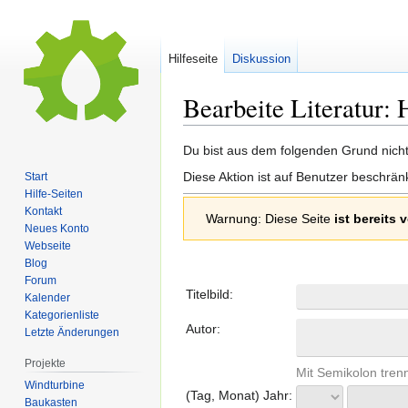
Hilfeseite
Diskussion
Bearbeite Literatur: 
Zur
Zur
Du bist aus dem folgenden Grund nicht 
Navigation
Suche
Diese Aktion ist auf Benutzer beschrän
Start
springen
springen
Hilfe-Seiten
Kontakt
Warnung: Diese Seite
ist bereits
Neues Konto
Webseite
Blog
Forum
Titelbild:
Kalender
Kategorienliste
Autor:
Letzte Änderungen
Projekte
Mit Semikolon tren
Windturbine
(Tag, Monat) Jahr:
Baukasten