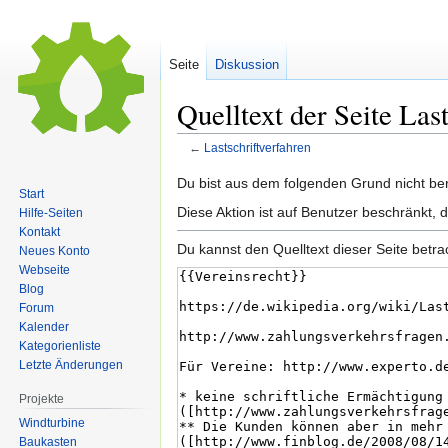
Seite
Diskussion
Quelltext der Seite Las
←
Lastschriftverfahren
Zur
Zur
Du bist aus dem folgenden Grund nicht bere
Start
Navigation
Suche
Diese Aktion ist auf Benutzer beschränkt, 
Hilfe-Seiten
springen
springen
Kontakt
Du kannst den Quelltext dieser Seite betr
Neues Konto
Webseite
Blog
Forum
Kalender
Kategorienliste
Letzte Änderungen
Projekte
Windturbine
Baukasten