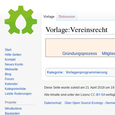
Vorlage
Diskussion
Vorlage:Vereinsrecht
Zur
Zur
Navigation
Suche
Start
springen
springen
Gründungsprozess
Mitglie
Hilfe-Seiten
Kontakt
Neues Konto
Webseite
Kategorie
:
Vorlagenprogrammierung
Blog
Forum
Kalender
Diese Seite wurde zuletzt am 21. April 2018 um 19:
Kategorienliste
Letzte Änderungen
Alle Inhalte sind unter der Lizenz
CC-BY-SA
verfüg
Projekte
Datenschutz
Über Open Source Ecology - Germ
Windturbine
Baukasten