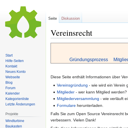
Seite
Diskussion
Vereinsrecht
Zur
Zur
Navigation
Suche
Start
springen
springen
Gründungsprozess
Mitglie
Hilfe-Seiten
Kontakt
Neues Konto
Diese Seite enthält Informationen über Ver
Webseite
Blog
Vereinsgründung
- wie wird ein Verein
Forum
Mitglieder
- wer kann Mitglied werden?
Kalender
Mitgliederversammlung
- wie verläuft 
Kategorienliste
Letzte Änderungen
Formulare
herunterladen.
Falls Sie zum Open Source Vereinsrecht be
Projekte
verbessern. Vielen Dank!
Windturbine
Baukasten