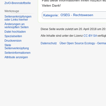
Falls diese Informationen Ihnen nützlich 
Zn/O-Brennstoffzelle
Vielen Dank!
Werkzeuge
Kategorie
:
OSEG - Rechtswesen
Seitenanknüpfungen
oder Links hierher
Änderungen an
verknüpften Seiten
Diese Seite wurde zuletzt am 20. April 2018 um 20:
Datei hochladen
Alle Inhalte sind unter der Lizenz
CC-BY-SA
verfüg
Spezialseiten
Druckversion
Datenschutz
Über Open Source Ecology - Germ
Stete
Seitenverknüpfung
Seiten­informationen
Attribute anzeigen