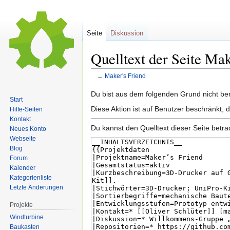
Seite
Diskussion
Quelltext der Seite Mak
←
Maker's Friend
Zur
Zur
Du bist aus dem folgenden Grund nicht bere
Start
Navigation
Suche
Diese Aktion ist auf Benutzer beschränkt, 
Hilfe-Seiten
springen
springen
Kontakt
Du kannst den Quelltext dieser Seite betr
Neues Konto
Webseite
Blog
Forum
Kalender
Kategorienliste
Letzte Änderungen
Projekte
Windturbine
Baukasten