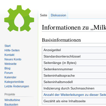
Seite
Diskussion
Informationen zu „Mil
Basisinformationen
Zur
Zur
Navigation
Suche
Start
springen
springen
Anzeigetitel
Hilfe-Seiten
Kontakt
Standardsortierschlüssel
Neues Konto
Seitenlänge (in Bytes)
Webseite
Blog
Seitenkennnummer
Forum
Seiteninhaltssprache
Kalender
Seiteninhaltsmodell
Kategorienliste
Letzte Änderungen
Indizierung durch Suchmaschinen
Projekte
Anzahl der Weiterleitungen zu dieser Seit
Windturbine
Gezählt als eine Inhaltsseite
Baukasten