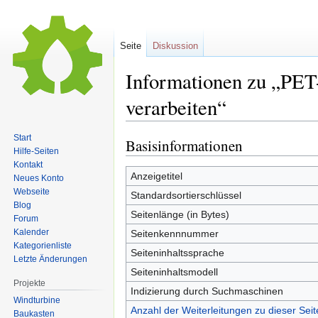
Seite
Diskussion
Informationen zu „PET
verarbeiten“
Start
Basisinformationen
Zur
Zur
Hilfe-Seiten
Navigation
Suche
Kontakt
springen
springen
Anzeigetitel
Neues Konto
Webseite
Standardsortierschlüssel
Blog
Seitenlänge (in Bytes)
Forum
Kalender
Seitenkennnummer
Kategorienliste
Seiteninhaltssprache
Letzte Änderungen
Seiteninhaltsmodell
Projekte
Indizierung durch Suchmaschinen
Windturbine
Anzahl der Weiterleitungen zu dieser Seit
Baukasten