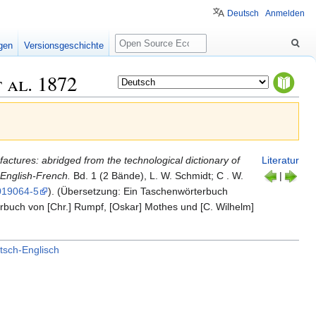
Deutsch
Anmelden
Suche
igen
Versionsgeschichte
 al.
1872
actures: abridged from the technological dictionary of
Literatur
-English-French.
Bd. 1 (2 Bände), L. W. Schmidt; C . W.
|
1019064-5
). (Übersetzung: Ein Taschenwörterbuch
buch von [Chr.] Rumpf, [Oskar] Mothes und [C. Wilhelm]
tsch-Englisch