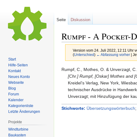
Seite
Diskussion
Rumpf - A Pocket-Di
Version vom 24. Juli 2022, 12:11 Uhr 
(
Unterschied
)
← Abfassung vorher
| Je
Start
Hilfe-Seiten
Zur
Zur
Rumpf,
C.,
Mothes,
O. & Unverzagt,
C.
Kontakt
Navigation
Suche
[Chr.] Rumpf, [Oskar] Mothes and [
Neues Konto
springen
springen
Kreidel’s Verlag, New York, Wiesbad
Webseite
Blog
technischer Ausdrücke in Handwerk
Forum
Unverzagt; mit Hinzufügung der ka
Kalender
Kategorienliste
Stichworte:
Übersetzungswörterbuch
Letzte Änderungen
Projekte
Windturbine
Baukasten