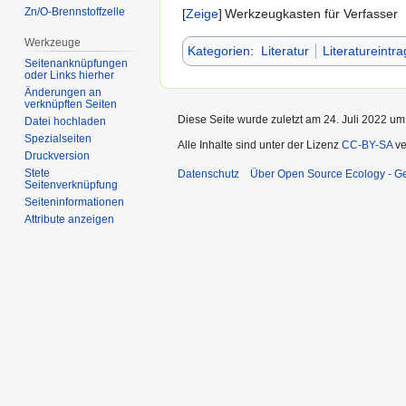
Zn/O-Brennstoffzelle
Zeige
Werkzeugkasten für Verfasser
Werkzeuge
Kategorien
:
Literatur
Literatureintra
Seitenanknüpfungen
oder Links hierher
Änderungen an
verknüpften Seiten
Diese Seite wurde zuletzt am 24. Juli 2022 um
Datei hochladen
Spezialseiten
Alle Inhalte sind unter der Lizenz
CC-BY-SA
ve
Druckversion
Stete
Datenschutz
Über Open Source Ecology - 
Seitenverknüpfung
Seiten­informationen
Attribute anzeigen