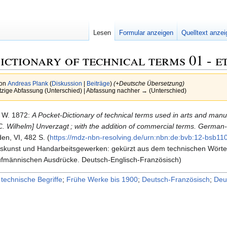
Lesen
Formular anzeigen
Quelltext anze
ctionary of technical terms 01 - et
von
Andreas Plank
(
Diskussion
|
Beiträge
)
(+Deutsche Übersetzung)
tzige Abfassung (Unterschied) | Abfassung nachher → (Unterschied)
W.
1872
:
A Pocket-Dictionary of technical terms used in arts and manuf
C. Wilhelm] Unverzagt ; with the addition of commercial terms. German
en, VI, 482 S. (
https:/​/​mdz-nbn-resolving.​de/​urn:nbn:de:bvb:12-bsb1
skunst und Handarbeitsgewerken: gekürzt aus dem technischen Wörter
ufmännischen Ausdrücke. Deutsch-Englisch-Französisch)
;
technische Begriffe
;
Frühe Werke bis 1900
;
Deutsch-Französisch
;
Deu