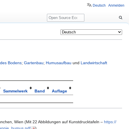
Deutsch
Anmelden
Suche
t des Bodens
;
Gartenbau
;
Humusaufbau
und
Landwirtschaft
Sammelwerk
Band
Auflage
ünchen, Wien (
Mit 22 Abbildungen auf Kunstdrucktafeln
–
https:/​/​
_​annie_​humus.​pdf
).