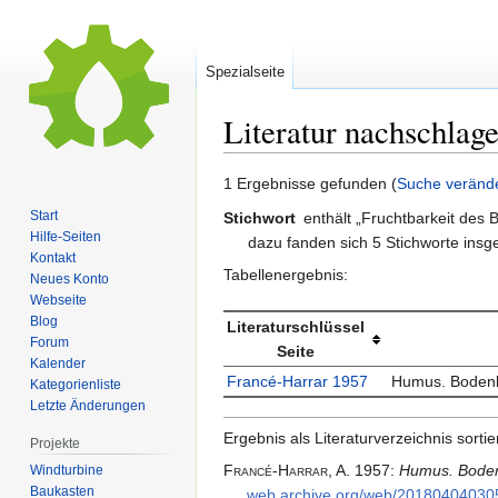
Spezialseite
Literatur nachschlag
Zur
Zur
1 Ergebnisse gefunden (
Suche veränd
Navigation
Suche
Start
Stichwort
enthält „Fruchtbarkeit des 
springen
springen
Hilfe-Seiten
dazu fanden sich 5 Stichworte ins
Kontakt
Tabellenergebnis:
Neues Konto
Webseite
Blog
Literaturschlüssel
Forum
Seite
Kalender
Francé-Harrar 1957
Humus. Bodenl
Kategorienliste
Letzte Änderungen
Ergebnis als Literaturverzeichnis sortier
Projekte
Francé-Harrar,
A.
1957
:
Humus. Boden
Windturbine
Baukasten
web.​archive.​org/​web/​20180404030548/