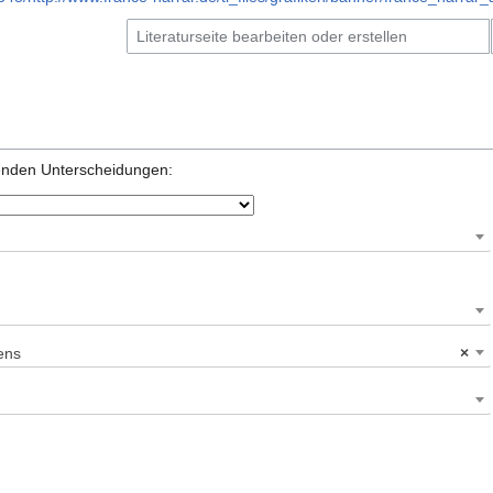
genden Unterscheidungen:
ens
×