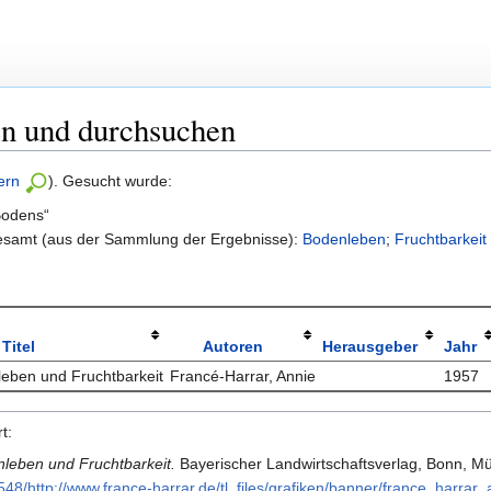
en und durchsuchen
ern
). Gesucht wurde:
Bodens“
gesamt (aus der Sammlung der Ergebnisse):
Bodenleben
;
Fruchtbarkei
Titel
Autoren
Herausgeber
Jahr
eben und Fruchtbarkeit
Francé-Harrar, Annie
1957
t:
leben und Fruchtbarkeit.
Bayerischer Landwirtschaftsverlag, Bonn, M
​http:/​/​www.​france-harrar.​de/​tl_​files/​grafiken/​banner/​france_​harrar