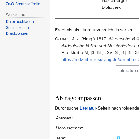
Heidelberger
Zn/O-Brennstoffzelle
Bibliothek
Werkzeuge
Datei hochladen
Spezialseiten
Ergebnis als Literaturverzeichnis sortiert:
Druckversion
Görres,
J.
v.
(Hrsg.)
1817
:
Altteutsche Vol
Altdeutsche Volks- und Meisterlieder au
Frankfurt a.M, [3] Bl., LXVI S., [1] Bl., 3
https:/​/​mdz-nbn-resolving.​de/​urn:nb
Abfrage anpassen
Durchsuche
Literatur
-Seiten nach folgend
Autoren:
Herausgeber:
Jahr: