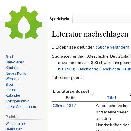
Spezialseite
Literatur nachschlagen
Zur
Zur
1 Ergebnisse gefunden (
Suche verändern
Navigation
Suche
Stichwort
enthält „Geschichte Deutschlan
Start
springen
springen
dazu fanden sich 8 Stichworte insges
Hilfe-Seiten
Kontakt
bis 1900
;
Geschichte
;
Geschichte Deut
Neues Konto
Tabellenergebnis:
Webseite
Blog
Forum
Literaturschlüssel
Kalender
Seite
Titel
Kategorienliste
Görres 1817
Altteutsche Volks-
Letzte Änderungen
und Meisterlieder
Projekte
aus den
Windturbine
Handschriften der
Baukasten