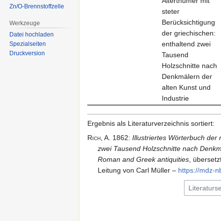
Alterthümer mit
Zn/O-Brennstoffzelle
steter
Berücksichtigung
Werkzeuge
der griechischen:
Datei hochladen
enthaltend zwei
Spezialseiten
Druckversion
Tausend
Holzschnitte nach
Denkmälern der
alten Kunst und
Industrie
Ergebnis als Literaturverzeichnis sortiert:
Rich,
A.
1862
:
Illustriertes Wörterbuch der
zwei Tausend Holzschnitte nach Denkmä
Roman and Greek antiquities
, übersetz
Leitung von Carl Müller
–
https:/​/​mdz