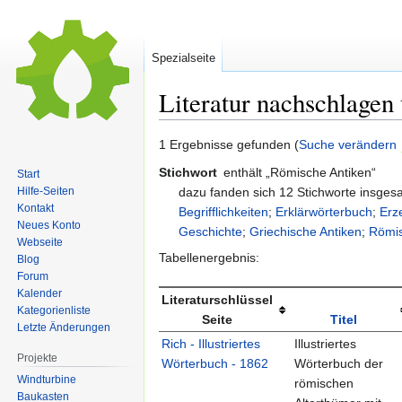
Spezialseite
Literatur nachschlagen
Zur
Zur
1 Ergebnisse gefunden (
Suche verändern
Navigation
Suche
Stichwort
enthält „Römische Antiken“
Start
springen
springen
dazu fanden sich 12 Stichworte insge
Hilfe-Seiten
Kontakt
Begrifflichkeiten
;
Erklärwörterbuch
;
Erz
Neues Konto
Geschichte
;
Griechische Antiken
;
Römis
Webseite
Tabellenergebnis:
Blog
Forum
Kalender
Literaturschlüssel
Kategorienliste
Seite
Titel
Letzte Änderungen
Rich - Illustriertes
Illustriertes
Projekte
Wörterbuch - 1862
Wörterbuch der
Windturbine
römischen
Baukasten