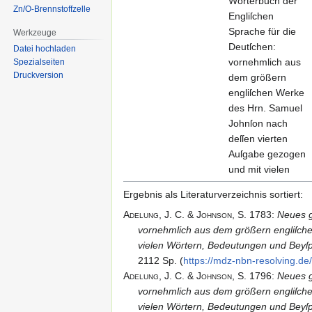
Wörterbuch der
Zn/O-Brennstoffzelle
Engliſchen
Sprache für die
Werkzeuge
Deutſchen:
Datei hochladen
vornehmlich aus
Spezialseiten
Druckversion
dem größern
engliſchen Werke
des Hrn. Samuel
Johnſon nach
deſſen vierten
Auſgabe gezogen
und mit vielen
Wörtern,
Ergebnis als Literaturverzeichnis sortiert:
Bedeutungen und
Adelung,
J.
C. & Johnson,
S.
1783
:
Neues g
Beyſpielen
vornehmlich aus dem größern engliſch
vermehrt. von A
vielen Wörtern, Bedeutungen und Beyſpi
bis J
2112 Sp. (
https:/​/​mdz-nbn-resolving.​
Adelung - Englisch-
Neues
Adelung,
J.
C. & Johnson,
S.
1796
:
Neues g
Deutsch 2 - 1796
grammatisch-
vornehmlich aus dem größern engliſch
kritiſches
vielen Wörtern, Bedeutungen und Beyſpi
Wörterbuch der