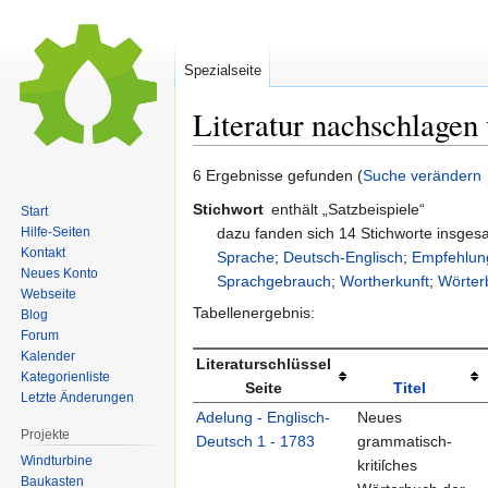
Spezialseite
Literatur nachschlagen
Zur
Zur
6 Ergebnisse gefunden (
Suche verändern
Navigation
Suche
Stichwort
enthält „Satzbeispiele“
Start
springen
springen
dazu fanden sich 14 Stichworte insge
Hilfe-Seiten
Kontakt
Sprache
;
Deutsch-Englisch
;
Empfehlun
Neues Konto
Sprachgebrauch
;
Wortherkunft
;
Wörter
Webseite
Tabellenergebnis:
Blog
Forum
Kalender
Literaturschlüssel
Kategorienliste
Seite
Titel
Letzte Änderungen
Adelung - Englisch-
Neues
Projekte
Deutsch 1 - 1783
grammatisch-
Windturbine
kritiſches
Baukasten