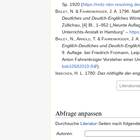
Sp. 1920 (
https:/​/​mdz-nbn-resolving.​
Engliſchen
Bailey,
N. & Fahrenkrüger,
J.
A.
1796
:
Nath
Sprache für die
Deutſches und Deutſch-Engliſches Wörter
Deutſchen:
Züllichau, [4] Bl., 1–952 (
„Neunte Aufla
vornehmlich aus
Unterrichts-Anstalt in Hamburg“
–
https
dem größern
Bailey,
N.,
Arnold,
T. & Fahrenkrüger,
J.
A.
engliſchen Werke
Engliſch-Deutſches und Deutſch-Engliſch
des Hrn. Samuel
9. Auflage. bei Friedrich Fromann, Leipzi
Johnſon nach
Anton Fahrenkrüger Vorsteher einer Unt
deſſen vierten
bsb10582010-8
).
Auſgabe gezogen
Ibbecken,
H.
L.
1780
:
Das nöthigſte der eng
und mit vielen
Mannheim, Frankenthal, 32, 176 S. (
ht
Wörtern,
13. Juni 2022).
Bedeutungen und
Ludovici,
C.
1765
:
Teutſch-Engliſches Lexic
Beyſpielen
Sondern auch ſowol die eigentliche als
vermehrt. von K
vorhandenen Dictionariis mit groſſem 
bis Z
Abfrage anpassen
Buchhandlung, Leipzig, [3] Bl., 2370 Sp.
Bailey et al. -
Nathan Bailey’s
bsb10691054-3
).
Durchsuche
Literatur
-Seiten nach folgend
Deutsch-Englisch -
Dictionary
1797
English-German
Autoren:
And German-