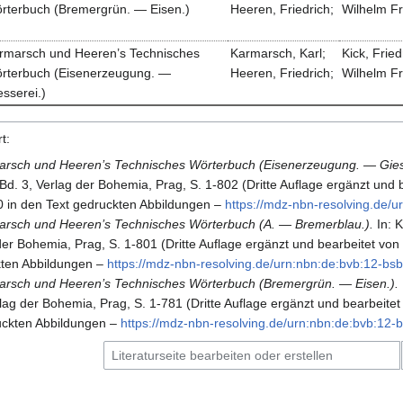
rterbuch (Bremergrün. — Eisen.)
Heeren, Friedrich;
Wilhelm Fr
rmarsch und Heeren’s Technisches
Karmarsch, Karl;
Kick, Fried
rterbuch (Eisenerzeugung. —
Heeren, Friedrich;
Wilhelm Fr
esserei.)
t:
rsch und Heeren’s Technisches Wörterbuch (Eisenerzeugung. — Giess
Bd. 3, Verlag der Bohemia, Prag, S. 1-802 (
Dritte Auflage ergänzt und b
0 in den Text gedruckten Abbildungen
–
https:/​/​mdz-nbn-resolving.​de
rsch und Heeren’s Technisches Wörterbuch (A. — Bremerblau.).
In:
K
der Bohemia, Prag, S. 1-801 (
Dritte Auflage ergänzt und bearbeitet von 
kten Abbildungen
–
https:/​/​mdz-nbn-resolving.​de/​urn:nbn:de:bvb:12-
rsch und Heeren’s Technisches Wörterbuch (Bremergrün. — Eisen.).
rlag der Bohemia, Prag, S. 1-781 (
Dritte Auflage ergänzt und bearbeitet
uckten Abbildungen
–
https:/​/​mdz-nbn-resolving.​de/​urn:nbn:de:bvb:1