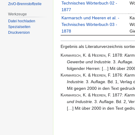
Technisches Wörterbuch 02 -
Wö
Zn/O-Brennstoffzelle
1877
Werkzeuge
Karmarsch und Heeren et al. -
Ka
Datei hochladen
Technisches Wörterbuch 03 -
Wö
Spezialseiten
1878
Gi
Druckversion
Ergebnis als Literaturverzeichnis sortier
Karmarsch,
K. & Heeren,
F.
1878
:
Karma
Gewerbe und Industrie.
3. Auflage. 
folgender Herren: […] Mit über 200
Karmarsch,
K. & Heeren,
F.
1876
:
Karma
Industrie.
3. Auflage. Bd. 1, Verlag 
Mit gegen 2000 in den Text gedruc
Karmarsch,
K. & Heeren,
F.
1877
:
Karma
und Industrie.
3. Auflage. Bd. 2, Ve
[…] Mit über 2000 in den Text gedr