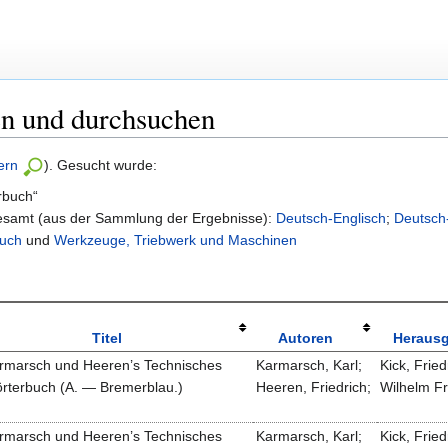
en und durchsuchen
ern
). Gesucht wurde:
rbuch“
gesamt (aus der Sammlung der Ergebnisse):
Deutsch-Englisch
;
Deutsch
buch
und
Werkzeuge, Triebwerk und Maschinen
Titel
Autoren
Heraus
rmarsch und Heeren’s Technisches
Karmarsch, Karl;
Kick, Fried
rterbuch (A. — Bremerblau.)
Heeren, Friedrich;
Wilhelm Fr
rmarsch und Heeren’s Technisches
Karmarsch, Karl;
Kick, Fried