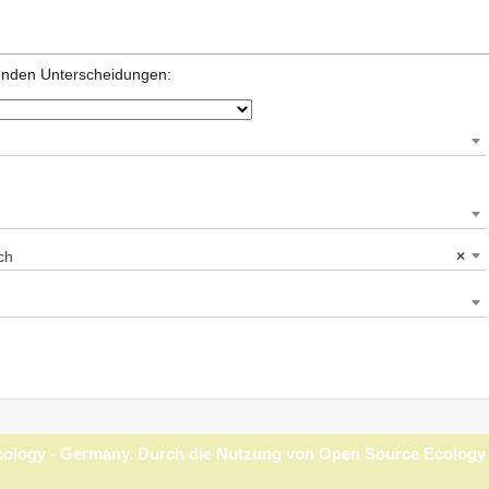
genden Unterscheidungen:
ch
×
Germany
Haftungsausschluss
Entwickler
Statistiken
Stellungnahme zu Cookie
Ecology - Germany. Durch die Nutzung von Open Source Ecology -