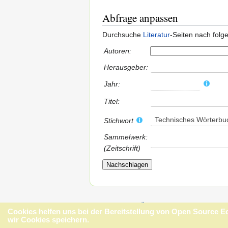
Abfrage anpassen
Durchsuche
Literatur
-Seiten nach fol
Autoren:
Herausgeber:
Jahr:
Titel:
Technisches Wörterbu
Stichwort
Sammelwerk:
(Zeitschrift)
Datenschutz
Über Open Source Ecology - 
Cookies helfen uns bei der Bereitstellung von Open Source 
wir Cookies speichern.