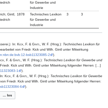
iedrich
für Gewerbe und
Industrie
rich; Gintl,
1878
Technisches Lexikon
3
3
iedrich
für Gewerbe und
Industrie
erei.).
In:
Kick,
F. & Gintl,
W.
F.
(Hrsg.):
Technisches Lexikon für
earbeitet von Friedr. Kick und Wilh. Gintl unter Mitwirkung
/​urn:nbn:de:bvb:12-bsb11323085-2
).
ick,
F. & Gintl,
W.
F.
(Hrsg.):
Technisches Lexikon für Gewerbe und
Friedr. Kick und Wilh. Gintl unter Mitwirkung folgender Herren: […]
bsb11323083-1
).
In:
Kick,
F. & Gintl,
W.
F.
(Hrsg.):
Technisches Lexikon für Gewerbe
 von Friedr. Kick und Wilh. Gintl unter Mitwirkung folgender Herren:
2-bsb11323084-6
).
… los