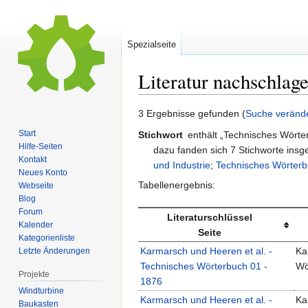
Spezialseite
Literatur nachschlag
Zur
Zur
3 Ergebnisse gefunden (
Suche veränd
Navigation
Suche
Start
Stichwort
enthält „Technisches Wörte
springen
springen
Hilfe-Seiten
dazu fanden sich 7 Stichworte ins
Kontakt
und Industrie
;
Technisches Wörter
Neues Konto
Tabellenergebnis:
Webseite
Blog
Forum
Literaturschlüssel
Kalender
Seite
Kategorienliste
Karmarsch und Heeren et al. -
Ka
Letzte Änderungen
Technisches Wörterbuch 01 -
Wö
Projekte
1876
Windturbine
Karmarsch und Heeren et al. -
Ka
Baukasten