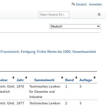
Deutsch
Anmelden
Suche
-Französisch
;
Fertigung
;
Frühe Werke bis 1900
;
Gewerbsamkeit
geber
Jahr
Sammelwerk
Band
Auflage
rich; Gintl,
1876
Technisches Lexikon
1
3
iedrich
für Gewerbe und
Industrie
rich; Gintl,
1877
Technisches Lexikon
2
3