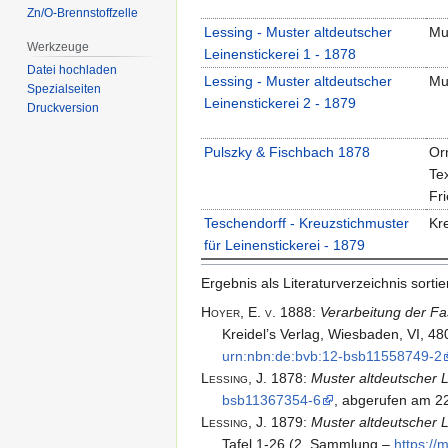
Zn/O-Brennstoffzelle
Lessing - Muster altdeutscher
Mu
Werkzeuge
Leinenstickerei 1 - 1878
Datei hochladen
Lessing - Muster altdeutscher
Mu
Spezialseiten
Leinenstickerei 2 - 1879
Druckversion
Pulszky & Fischbach 1878
Or
Tex
Fr
Teschendorff - Kreuzstichmuster
Kre
für Leinenstickerei - 1879
Ergebnis als Literaturverzeichnis sortier
Hoyer,
E.
v.
1888
:
Verarbeitung der Fas
Kreidel’s Verlag, Wiesbaden, VI, 480 
urn:nbn:de:bvb:12-bsb11558749-2
Lessing,
J.
1878
:
Muster altdeutscher L
bsb11367354-6
, abgerufen am 22
Lessing,
J.
1879
:
Muster altdeutscher L
Tafel 1-26 (
2. Sammlung
–
https:/​