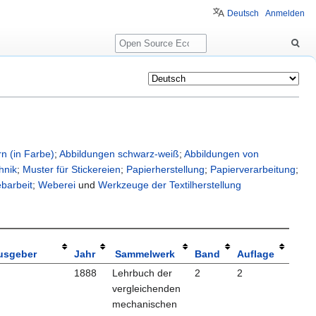
Deutsch
Anmelden
Suche
n (in Farbe)
;
Abbildungen schwarz-weiß
;
Abbildungen von
hnik
;
Muster für Stickereien
;
Papierherstellung
;
Papierverarbeitung
;
barbeit
;
Weberei
und
Werkzeuge der Textilherstellung
usgeber
Jahr
Sammelwerk
Band
Auflage
1888
Lehrbuch der
2
2
vergleichenden
mechanischen