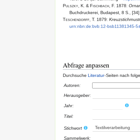
Pulszky,
K. & Fischbach,
F.
1878
:
Ornam
Buchdruckerei, Budapest, 8 S., [34] B
Teschendorff,
T.
1879
:
Kreuzstichmuste
urn:nbn:de:bvb:12-bsb11381345-5
Abfrage anpassen
Durchsuche
Literatur
-Seiten nach fol
Autoren:
Herausgeber:
Jahr:
Titel:
Textilverarbeitung
Stichwort
Sammelwerk: