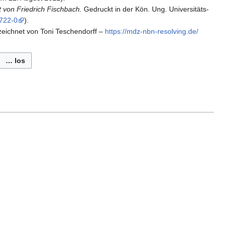
 von Friedrich Fischbach.
Gedruckt in der Kön. Ung. Universitäts-
3722-0
).
eichnet von Toni Teschendorff
–
https:/​/​mdz-nbn-resolving.​de/​
… los