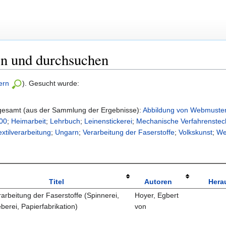
en und durchsuchen
ern
). Gesucht wurde:
sgesamt (aus der Sammlung der Ergebnisse):
Abbildung von Webmuster
900
;
Heimarbeit
;
Lehrbuch
;
Leinenstickerei
;
Mechanische Verfahrenstec
extilverarbeitung
;
Ungarn
;
Verarbeitung der Faserstoffe
;
Volkskunst
;
We
Titel
Autoren
Hera
arbeitung der Faserstoffe (Spinnerei,
Hoyer, Egbert
berei, Papierfabrikation)
von