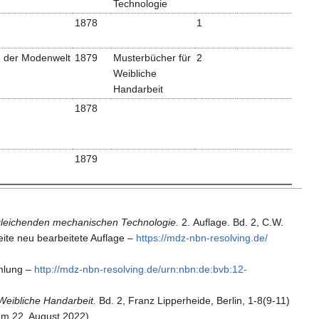
Technologie
1878
1
n der Modenwelt
1879
Musterbücher für
2
Weibliche
Handarbeit
1878
1879
gleichenden mechanischen Technologie.
2. Auflage. Bd. 2, C.W.
eite neu bearbeitete Auflage
–
https:/​/​mdz-nbn-resolving.​de/​
mlung
–
http:/​/​mdz-nbn-resolving.​de/​urn:nbn:de:bvb:12-
Weibliche Handarbeit.
Bd. 2, Franz Lipperheide, Berlin, 1-8(9-11)
am 22. August 2022).