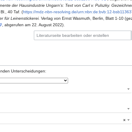
ente der Hausindustrie Ungarn’s: Text von Carl v. Pulszky. Gezeichnet
l., 40 Taf. (
https:/​/​mdz-nbn-resolving.​de/​urn:nbn:de:bvb:12-bsb1136
r für Leinenstickerei.
Verlag von Ernst Wasmuth, Berlin, Blatt 1-10 (
gez
, abgerufen am 22. August 2022).
genden Unterscheidungen:
×