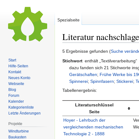
Spezialseite
Literatur nachschlag
Zur
Zur
5 Ergebnisse gefunden (
Suche veränd
Navigation
Suche
Start
Stichwort
enthält „Textilverarbeitung“
springen
springen
Hilfe-Seiten
dazu fanden sich 21 Stichworte in
Kontakt
Gerätschaften
;
Frühe Werke bis 1
Neues Konto
Spinnerei
;
Spinnfasern
;
Stickerei
;
T
Webseite
Blog
Tabellenergebnis:
Forum
Kalender
Literaturschlüssel
Kategorienliste
Seite
Letzte Änderungen
Hoyer - Lehrbuch der
Ver
Projekte
vergleichenden mechanischen
We
Windturbine
Technologie 2 - 1888
Baukasten