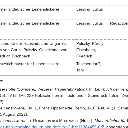
ster altdeutscher Leinenstickerei
Lessing, Julius
ster altdeutscher Leinenstickerei
Lessing, Julius
Redactio
namente der Hausindustrie Ungarn’s:
Pulszky, Károly;
t von Carl v. Pulszky. Gezeichnet von
Fischbach,
iedrich Fischbach
Friedrich
uzstichmuster für Leinenstickerei
Teschendorff,
Toni
t:
erstoffe (Spinnerei, Weberei, Papierfabrikation).
In:
Lehrbuch der ver
S., IV Bl. (
Mit 239 Holzschnitten im Texte und 4 Steindruck-Tafeln. Zw
).
einenstickerei.
Bd. 1, Franz Lipperheide, Berlin, 1-16 (I-XLIV) (
1. Sam
. August 2022).
einenstickerei.
In:
Redaction der Modenwelt
(Hrsg.):
Musterbücher für 
/​mdz-nbn-resolving.​de/​urn:nbn:de:bvb:12-bsb11384456-6
, abgerufen 