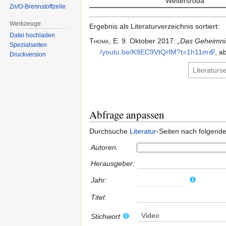
Weitersroda
Zn/O-Brennstoffzelle
Werkzeuge
Ergebnis als Literaturverzeichnis sortiert:
Datei hochladen
Thoma,
E.
9. Oktober 2017
:
„Das Geheimni
Spezialseiten
/​youtu.​be/​K9EC9VtQrfM?t=​1h11m
, a
Druckversion
Abfrage anpassen
Durchsuche
Literatur
-Seiten nach folgend
Autoren:
Herausgeber:
Jahr:
Titel:
Video
Stichwort