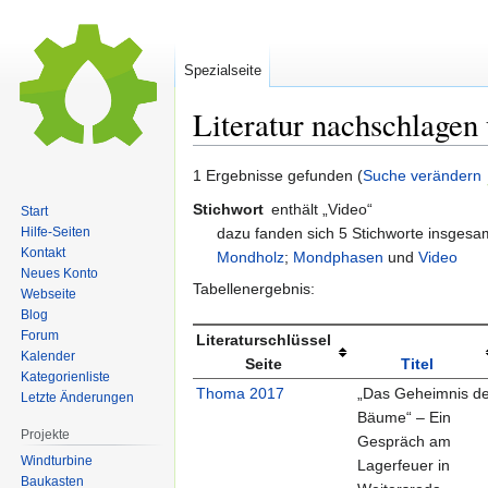
Spezialseite
Literatur nachschlagen
Zur
Zur
1 Ergebnisse gefunden (
Suche verändern
Navigation
Suche
Stichwort
enthält „Video“
Start
springen
springen
dazu fanden sich 5 Stichworte insges
Hilfe-Seiten
Kontakt
Mondholz
;
Mondphasen
und
Video
Neues Konto
Tabellenergebnis:
Webseite
Blog
Forum
Literaturschlüssel
Kalender
Seite
Titel
Kategorienliste
Thoma 2017
„Das Geheimnis de
Letzte Änderungen
Bäume“ – Ein
Projekte
Gespräch am
Windturbine
Lagerfeuer in
Baukasten