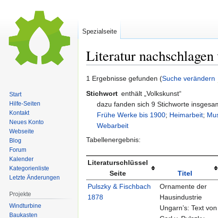
Spezialseite
Literatur nachschlagen
Zur
Zur
1 Ergebnisse gefunden (
Suche verändern
Navigation
Suche
Stichwort
enthält „Volkskunst“
Start
springen
springen
dazu fanden sich 9 Stichworte insges
Hilfe-Seiten
Kontakt
Frühe Werke bis 1900
;
Heimarbeit
;
Mus
Neues Konto
Webarbeit
Webseite
Tabellenergebnis:
Blog
Forum
Kalender
Literaturschlüssel
Kategorienliste
Seite
Titel
Letzte Änderungen
Pulszky & Fischbach
Ornamente der
Projekte
1878
Hausindustrie
Windturbine
Ungarn’s: Text von
Baukasten