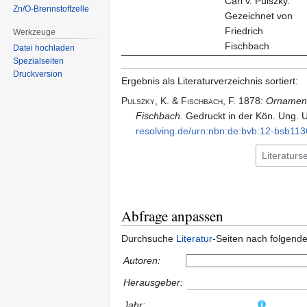
Carl v. Pulszky.
Zn/O-Brennstoffzelle
Gezeichnet von
Friedrich
Werkzeuge
Fischbach
Datei hochladen
Spezialseiten
Druckversion
Ergebnis als Literaturverzeichnis sortiert:
Pulszky,
K. & Fischbach,
F.
1878
:
Ornamente
Fischbach.
Gedruckt in der Kön. Ung. Un
resolving.​de/​urn:nbn:de:bvb:12-bsb11
Abfrage anpassen
Durchsuche
Literatur
-Seiten nach folgend
Autoren:
Herausgeber:
Jahr: