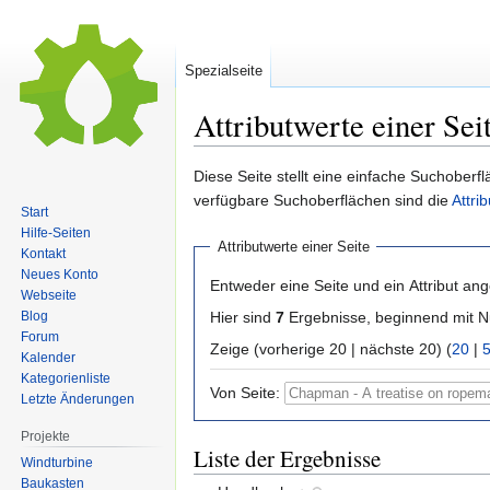
Spezialseite
Attributwerte einer Sei
Zur
Zur
Diese Seite stellt eine einfache Suchoberfl
Navigation
Suche
verfügbare Suchoberflächen sind die
Attri
Start
springen
springen
Hilfe-Seiten
Attributwerte einer Seite
Kontakt
Neues Konto
Entweder eine Seite und ein Attribut an
Webseite
Hier sind
7
Ergebnisse, beginnend mit
Blog
Forum
Zeige (vorherige 20 | nächste 20) (
20
|
Kalender
Kategorienliste
Von Seite:
Letzte Änderungen
Projekte
Liste der Ergebnisse
Windturbine
Baukasten