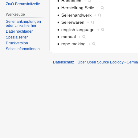
Handbuch
+
Zn/O-Brennstoffzelle
Herstellung Seile
+
Werkzeuge
Seilerhandwerk
+
Seitenanknüpfungen
Seilerwaren
+
oder Links hierher
english language
+
Datei hochladen
manual
+
Spezialseiten
Druckversion
rope making
+
Seiten­informationen
Datenschutz
Über Open Source Ecology - Germ