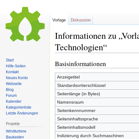
Vorlage
Diskussion
Informationen zu „Vorl
Technologien“
Start
Basisinformationen
Zur
Zur
Hilfe-Seiten
Navigation
Suche
Kontakt
springen
springen
Anzeigetitel
Neues Konto
Webseite
Standardsortierschlüssel
Blog
Seitenlänge (in Bytes)
Forum
Kalender
Namensraum
Kategorienliste
Seitenkennnummer
Letzte Änderungen
Seiteninhaltssprache
Projekte
Seiteninhaltsmodell
Windturbine
Indizierung durch Suchmaschinen
Baukasten