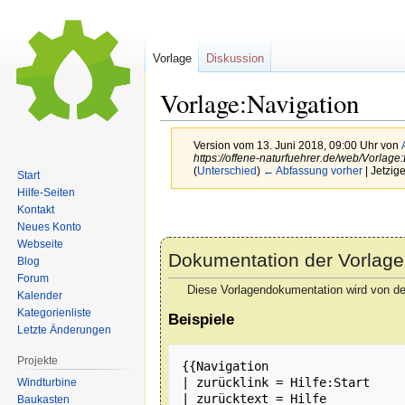
Vorlage
Diskussion
Vorlage:Navigation
Version vom 13. Juni 2018, 09:00 Uhr von
https://offene-naturfuehrer.de/web/Vorlage:L
(
Unterschied
)
← Abfassung vorher
| Jetzig
Start
Hilfe-Seiten
Kontakt
Zur
Zur
Neues Konto
Navigation
Suche
Webseite
springen
springen
Dokumentation der Vorlage
Blog
Forum
Diese Vorlagendokumentation wird von de
Kalender
Kategorienliste
Beispiele
Letzte Änderungen
Projekte
{{Navigation

| zurücklink = Hilfe:Start

Windturbine
| zurücktext = Hilfe

Baukasten