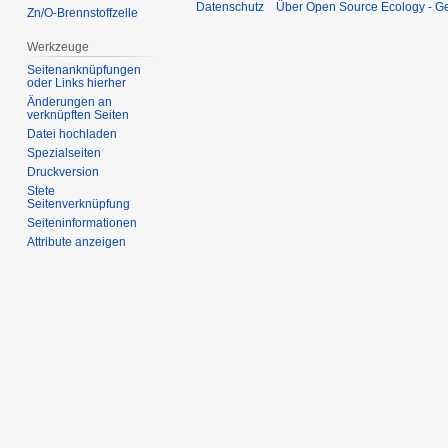
Datenschutz
Über Open Source Ecology - 
Zn/O-Brennstoffzelle
Werkzeuge
Seitenanknüpfungen
oder Links hierher
Änderungen an
verknüpften Seiten
Datei hochladen
Spezialseiten
Druckversion
Stete
Seitenverknüpfung
Seiten­informationen
Attribute anzeigen