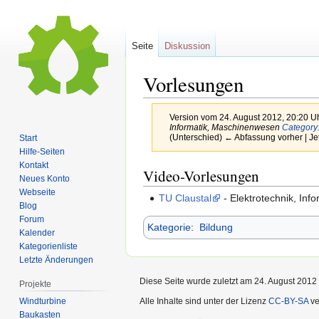
Seite
Diskussion
Vorlesungen
Version vom 24. August 2012, 20:20 U
Informatik, Maschinenwesen
Category:
(Unterschied) ← Abfassung vorher | Je
Start
Hilfe-Seiten
Kontakt
Zur
Zur
Video-Vorlesungen
Neues Konto
Navigation
Suche
Webseite
TU Claustal
- Elektrotechnik, In
springen
springen
Blog
Forum
Kategorie
:
Bildung
Kalender
Kategorienliste
Letzte Änderungen
Diese Seite wurde zuletzt am 24. August 2012
Projekte
Windturbine
Alle Inhalte sind unter der Lizenz
CC-BY-SA
ve
Baukasten