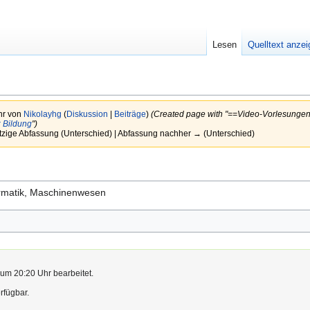
Lesen
Quelltext anze
hr von
Nikolayhg
(
Diskussion
|
Beiträge
)
(Created page with "==Video-Vorlesungen== 
 Bildung
")
tzige Abfassung (Unterschied) | Abfassung nachher → (Unterschied)
formatik, Maschinenwesen
 um 20:20 Uhr bearbeitet.
rfügbar.