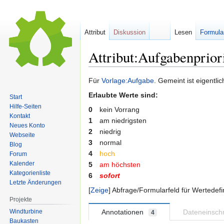
Attribut
Diskussion
Lesen
Formula
Attribut:Aufgabenpriori
Zur
Zur
Für
Vorlage:Aufgabe
. Gemeint ist eigentlic
Navigation
Suche
Erlaubte Werte sind:
Start
springen
springen
Hilfe-Seiten
0
kein Vorrang
Kontakt
1
am niedrigsten
Neues Konto
2
niedrig
Webseite
3
normal
Blog
4
hoch
Forum
Kalender
5
am höchsten
Kategorienliste
6
sofort
Letzte Änderungen
Zeige
Abfrage/Formularfeld für Wertedefi
Projekte
Windturbine
Annotationen
Dateneinsc
4
Baukasten