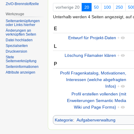
Zn/O-Brennstoffzelle
vorherige 20
20
50
100
250
50
Werkzeuge
Unterhalb werden 4 Seiten angezeigt, auf d
Seitenanknüpfungen
oder Links hierher
E
Änderungen an
verknüpften Seiten
Entwurf für Projekt-Daten
+
Datei hochladen
L
Spezialseiten
Druckversion
Löschung Filamaker klären
+
Stete
Seitenverknüpfung
P
Seiten­informationen
Attribute anzeigen
Profil Fragenkatalog, Motivationen,
Interessen (welche abgefragten
Infos)
+
Profil erstellen vollenden (mit
Erweiterungen Semantic Media
Wiki und Page Forms)
+
Kategorie
:
Aufgabenverwaltung