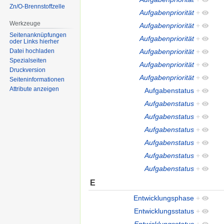
Zn/O-Brennstoffzelle
Aufgabenpriorität
+
Werkzeuge
Aufgabenpriorität
+
Seitenanknüpfungen
Aufgabenpriorität
+
oder Links hierher
Aufgabenpriorität
+
Datei hochladen
Spezialseiten
Aufgabenpriorität
+
Druckversion
Aufgabenpriorität
+
Seiten­informationen
Attribute anzeigen
Aufgabenstatus
+
Aufgabenstatus
+
Aufgabenstatus
+
Aufgabenstatus
+
Aufgabenstatus
+
Aufgabenstatus
+
Aufgabenstatus
+
E
Entwicklungsphase
+
Entwicklungsstatus
+
Entwicklungsstatus
+