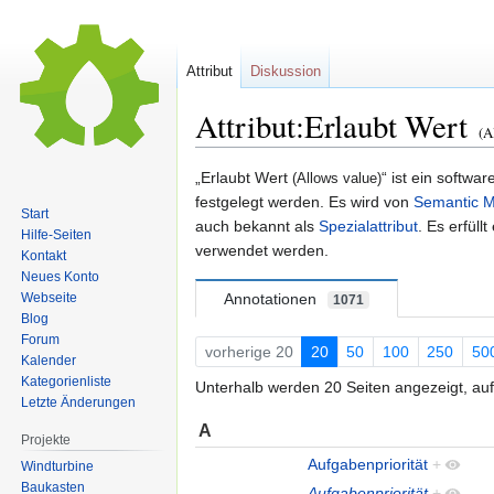
Attribut
Diskussion
Attribut:Erlaubt Wert
(A
Zur
Zur
„Erlaubt Wert
“ ist ein softwar
(Allows value)
Navigation
Suche
festgelegt werden. Es wird von
Semantic M
Start
springen
springen
auch bekannt als
Spezialattribut
. Es erfül
Hilfe-Seiten
verwendet werden.
Kontakt
Neues Konto
Webseite
Annotationen
1071
Blog
Forum
vorherige 20
20
50
100
250
50
Kalender
Kategorienliste
Unterhalb werden 20 Seiten angezeigt, auf
Letzte Änderungen
A
Projekte
Aufgabenpriorität
+
Windturbine
Baukasten
Aufgabenpriorität
+