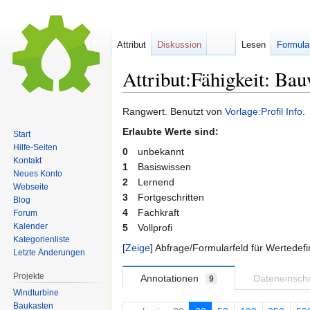
Attribut
Diskussion
Lesen
Formula
Attribut:Fähigkeit: Ba
Zur
Zur
Rangwert. Benutzt von
Vorlage:Profil Info
.
Navigation
Suche
Erlaubte Werte sind:
Start
springen
springen
Hilfe-Seiten
0
unbekannt
Kontakt
1
Basiswissen
Neues Konto
2
Lernend
Webseite
3
Fortgeschritten
Blog
4
Fachkraft
Forum
Kalender
5
Vollprofi
Kategorienliste
Zeige
Abfrage/Formularfeld für Wertedefi
Letzte Änderungen
Projekte
Annotationen
Dateneinsc
9
Windturbine
Baukasten