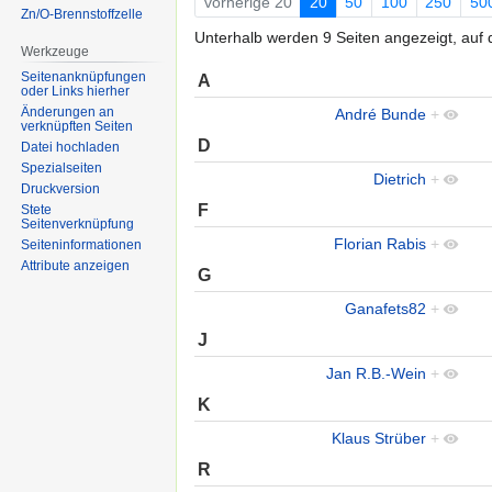
vorherige 20
20
50
100
250
50
Zn/O-Brennstoffzelle
Unterhalb werden 9 Seiten angezeigt, auf d
Werkzeuge
Seitenanknüpfungen
A
oder Links hierher
Änderungen an
André Bunde
+
verknüpften Seiten
D
Datei hochladen
Spezialseiten
Dietrich
+
Druckversion
F
Stete
Seitenverknüpfung
Florian Rabis
+
Seiten­informationen
Attribute anzeigen
G
Ganafets82
+
J
Jan R.B.-Wein
+
K
Klaus Strüber
+
R