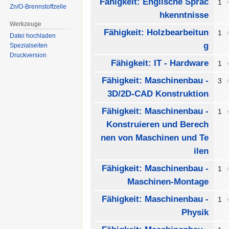
Fähigkeit: Englische Sprac
1
Zn/O-Brennstoffzelle
hkenntnisse
Werkzeuge
Fähigkeit: Holzbearbeitun
1
Datei hochladen
g
Spezialseiten
Druckversion
Fähigkeit: IT - Hardware
1
Fähigkeit: Maschinenbau -
3
3D/2D-CAD Konstruktion
Fähigkeit: Maschinenbau -
1
Konstruieren und Berech
nen von Maschinen und Te
ilen
Fähigkeit: Maschinenbau -
1
Maschinen-Montage
Fähigkeit: Maschinenbau -
1
Physik