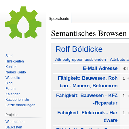
Spezialseite
Semantisches Browsen
Zur
Zur
Rolf Böldicke
Navigation
Suche
Start
springen
springen
Attributgruppen ausblenden
Attribute 
Hilfe-Seiten
Kontakt
E-Mail Adresse
r0l
Neues Konto
Fähigkeit: Bauwesen, Roh
Webseite
1
Blog
bau - Mauern, Betonieren
Forum
Kalender
Fähigkeit: Bauwesen - KFZ
1
Kategorienliste
-Reparatur
Letzte Änderungen
Fähigkeit: Elektronik - Har
1
Projekte
dware
Windturbine
Baukasten