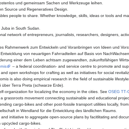
 kostenlos und gemeinsam Sachen und Werkzeuge leihen.
n Source und Regeneratives Design.
bles people to share. Whether knowledge, skills, ideas or tools and ma
e Juba in South Sudan.
onal network of entrepreneurs, journalists, researchers, designers, acti
sches Rahmenwerk zum Entwickeln und Voranbringen von Ideen und Vors
 Entwicklung von neuartigen Fahrradteilen auf Basis von NachWachs
derung einer dem Leben achtsam zugewandten, zukunftsfähigen Wirts
omis
– a federal coordination- and service centre to promote and su
 open workshops for crafting as well as initiatives for social revital
tomis is also doing empirical research in the field of sustainable lifestyle
 über Terra Preta (schwarze Erde).
lf-organization for localizing the economy in the cities. See
OSEG TT-
 a grassroots movement connecting sustainable and educational proje
ending cargo-bikes and other post-fossile transport utilities locally, fro
ellschaft in Wendland für die Entwicklung des ländlichen Raums.
m and initiative to aggregate open-source plans by facitlitating and doc
wn upcycled cargo-bikes.