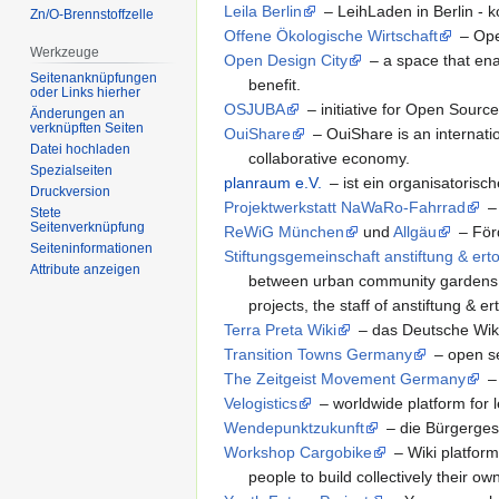
Leila Berlin
– LeihLaden in Berlin -
Zn/O-Brennstoffzelle
Offene Ökologische Wirtschaft
– Ope
Werkzeuge
Open Design City
– a space that ena
Seitenanknüpfungen
benefit.
oder Links hierher
OSJUBA
– initiative for Open Sourc
Änderungen an
verknüpften Seiten
OuiShare
– OuiShare is an internati
Datei hochladen
collaborative economy.
Spezialseiten
planraum e.V.
– ist ein organisatori
Druckversion
Projektwerkstatt NaWaRo-Fahrrad
–
Stete
Seitenverknüpfung
ReWiG München
und
Allgäu
– För
Seiten­informationen
Stiftungsgemeinschaft anstiftung & ert
Attribute anzeigen
between urban community gardens and
projects, the staff of anstiftung & er
Terra Preta Wiki
– das Deutsche Wiki
Transition Towns Germany
– open se
The Zeitgeist Movement Germany
–
Velogistics
– worldwide platform for l
Wendepunktzukunft
– die Bürgerges
Workshop Cargobike
– Wiki platfor
people to build collectively their o