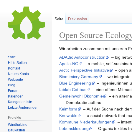
Seite
Diskussion
Open Source Ecolog
Zur
Zur
Wir arbeiten zusammen mit unseren F
Navigation
Suche
ADABio Autoconstruction
– big netw
Start
springen
springen
Hilfe-Seiten
Apollo-NG
– a mobile, self-sustain
Kontakt
Arctic Perspective Initiative
– open au
Neues Konto
Biomimicry Germany
– we integrate 
Webseite
Blue Engineering
– Ingenieurinnen u
Blog
fablab Cottbus
– eine offene Mitmac
Forum
Gemeinwohl Ökonomie
– ein altern
Kalender
Kategorienliste
Demokratie aufbaut.
Letzte Änderungen
Keimform
– Auf der Suche nach dem
Knowable
– a social network that ma
Projekte
Kommune Niederkaufungen
– inten
Windturbine
Lebenskleidung
– Organic textiles 
Baukasten