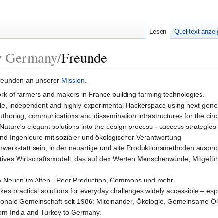
Lesen
Quelltext anze
y Germany/
Freunde
reunden an unserer
Mission
.
ork of farmers and makers in France building farming technologies.
able, independent and highly-experimental Hackerspace using next-gene
thoring, communications and dissemination infrastructures for the cir
Nature's elegant solutions into the design process - success strategies t
nd Ingenieure mit sozialer und ökologischer Verantwortung.
hwerkstatt sein, in der neuartige und alte Produktionsmethoden auspro
atives Wirtschaftsmodell, das auf den Werten Menschenwürde, Mitgefühl
 Neuen im Alten - Peer Production, Commons und mehr.
kes practical solutions for everyday challenges widely accessible – esp
tionale Gemeinschaft seit 1986: Miteinander, Ökologie, Gemeinsame 
from India and Turkey to Germany.