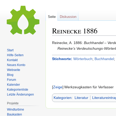
Seite
Diskussion
Reinecke
1886
Zur
Zur
Reinecke,
A.
1886
:
Buchhandel – Verd
Navigation
Suche
Reinecke’s Verdeutschungs-Wörter
Start
springen
springen
Hilfe-Seiten
Stichworte:
Wörterbuch
;
Buchhandel
;
Kontakt
Neues Konto
Webseite
Blog
Forum
Kalender
Zeige
Werkzeugkasten für Verfasser
Kategorienliste
Letzte Änderungen
Kategorien
:
Literatur
Literatureintra
Projekte
Windturbine
Baukasten