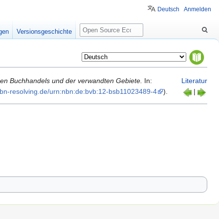
Deutsch
Anmelden
Suche
igen
Versionsgeschichte
en Buchhandels und der verwandten Gebiete.
In:
Literatur
-nbn-resolving.​de/​urn:nbn:de:bvb:12-bsb11023489-4
).
|