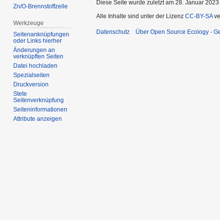
Diese Seite wurde zuletzt am 28. Januar 2023
Zn/O-Brennstoffzelle
Alle Inhalte sind unter der Lizenz
CC-BY-SA
ve
Werkzeuge
Datenschutz
Über Open Source Ecology - 
Seitenanknüpfungen
oder Links hierher
Änderungen an
verknüpften Seiten
Datei hochladen
Spezialseiten
Druckversion
Stete
Seitenverknüpfung
Seiten­informationen
Attribute anzeigen