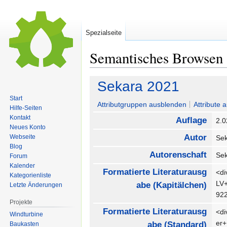
Spezialseite
Semantisches Browsen
Zur
Zur
Sekara 2021
Navigation
Suche
Start
springen
springen
Attributgruppen ausblenden
Attribute 
Hilfe-Seiten
Kontakt
Auflage
2.
Neues Konto
Autor
Webseite
Se
Blog
Autorenschaft
Se
Forum
Kalender
Formatierte Literaturausg
<di
Kategorienliste
LV+
abe (Kapitälchen)
Letzte Änderungen
92
Projekte
Formatierte Literaturausg
<di
Windturbine
er+
abe (Standard)
Baukasten