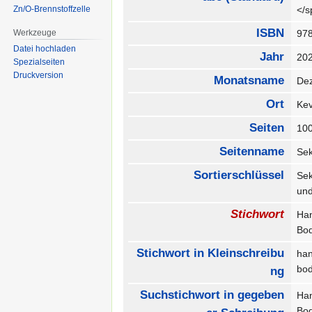
Zn/O-Brennstoffzelle
</
ISBN
Werkzeuge
97
Datei hochladen
Jahr
20
Spezialseiten
Druckversion
Monatsname
De
Ort
Ke
Seiten
10
Seitenname
Se
Sortierschlüssel
Se
un
Stichwort
Ha
Bo
Stichwort in Kleinschreibu
ha
bo
ng
Suchstichwort in gegeben
Ha
Bo