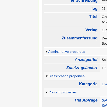
er Schreibung
Tag
2
Titel
Ges
Ac
Verlag
OL
Zusammenfassung
Der
Bod
Adminstrative properties
Anzeigetitel
Se
Zuletzt geändert
10
Classification properties
Kategorie
Lit
Content properties
Hat Abfrage
Se
Se