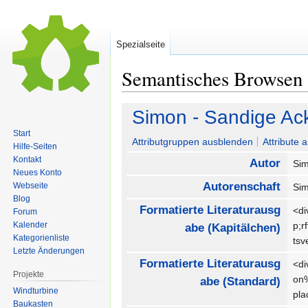
Spezialseite
Semantisches Browsen
Zur
Zur
Simon - Sandige Ac
Navigation
Suche
Start
springen
springen
Attributgruppen ausblenden
Attribute 
Hilfe-Seiten
Kontakt
Autor
Si
Neues Konto
Autorenschaft
Webseite
Si
Blog
Formatierte Literaturausg
<di
Forum
Kalender
p;r
abe (Kapitälchen)
Kategorienliste
tsv
Letzte Änderungen
Formatierte Literaturausg
<di
Projekte
on%
abe (Standard)
Windturbine
pla
Baukasten