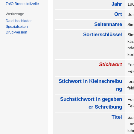
Jahr
Zn/O-Brennstoffzelle
19
Ort
Werkzeuge
Be
Datei hochladen
Seitenname
Sim
Spezialseiten
Druckversion
Sortierschlüssel
Si
kti
nd
ke
Stichwort
Fo
Fe
Stichwort in Kleinschreibu
fo
fe
ng
Suchstichwort in gegeben
Fo
Fe
er Schreibung
Titel
San
Lan
leh