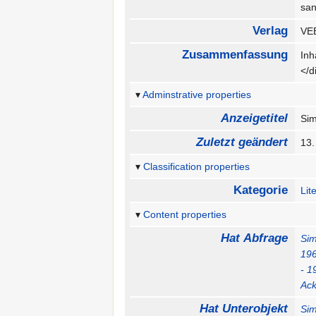
sa
Verlag
VEB
Zusammenfassung
Inh
</
Adminstrative properties
Anzeigetitel
Sim
Zuletzt geändert
13
Classification properties
Kategorie
Lit
Content properties
Hat Abfrage
Sim
19
- 1
Ack
Hat Unterobjekt
Sim