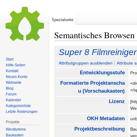
Spezialseite
Semantisches Browsen
Zur
Zur
Super 8 Filmreiniger
Navigation
Suche
Start
springen
springen
Attributgruppen ausblenden
Attribute 
Hilfe-Seiten
Kontakt
Entwicklungsstufe
Pro
Neues Konto
Formatierte Projektanscha
Webseite
<di
Blog
</
u (Vorschaukasten)
Forum
Kalender
Lizenz
[ht
Kategorienliste
Wei
Letzte Änderungen
OKH Metadaten
un
Projekte
Projektbeschreibung
Bau
Windturbine
Baukasten
ver