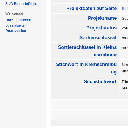
Zn/O-Brennstoffzelle
Projektdaten auf Seite
Sup
Werkzeuge
Projektname
Sup
Datei hochladen
Spezialseiten
Projektstatus
vo
Druckversion
Sortierschlüssel
mec
Sortierschlüssel in Kleins
mec
chreibung
Stichwort in Kleinschreibu
fil
un
ng
Suchstichwort
Fil
pr