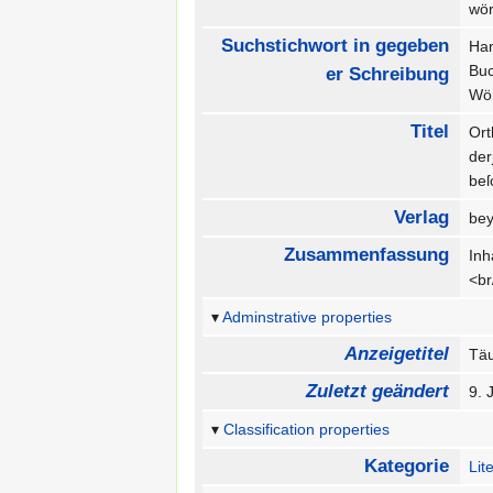
wör
Suchstichwort in gegeben
Ha
Bu
er Schreibung
Wör
Titel
Ort
der
beſ
Verlag
bey
Zusammenfassung
Inh
<br
Adminstrative properties
Anzeigetitel
Täu
Zuletzt geändert
9. 
Classification properties
Kategorie
Lit