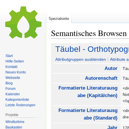
Spezialseite
Semantisches Browsen
Zur
Zur
Täubel - Orthotypo
Navigation
Suche
Start
springen
springen
Attributgruppen ausblenden
Attribute 
Hilfe-Seiten
Kontakt
Autor
Täu
Neues Konto
Autorenschaft
Webseite
Täu
Blog
Formatierte Literaturausg
<di
Forum
Kalender
No
abe (Kapitälchen)
Kategorienliste
</
Letzte Änderungen
Formatierte Literaturausg
<di
Projekte
dr
abe (Standard)
Windturbine
Jahr
Baukasten
17