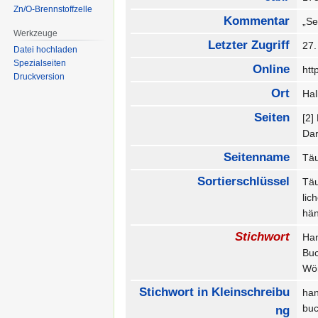
Zn/O-Brennstoffzelle
Kommentar
„Se
Werkzeuge
Letzter Zugriff
27
Datei hochladen
Spezialseiten
Online
htt
Druckversion
Ort
Ha
Seiten
[2]
Dar
Seitenname
Täu
Sortierschlüssel
Täu
lic
hän
Stichwort
Ha
Bu
Wör
Stichwort in Kleinschreibu
ha
bu
ng